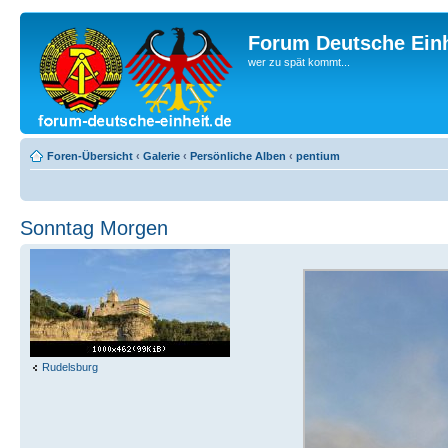
Forum Deutsche Einh
wer zu spät kommt...
Foren-Übersicht
‹
Galerie
‹
Persönliche Alben
‹
pentium
Sonntag Morgen
Rudelsburg