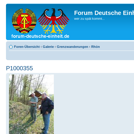
Forum Deutsche Einh
wer zu spät kommt...
Foren-Übersicht
‹
Galerie
‹
Grenzwanderungen
‹
Rhön
P1000355