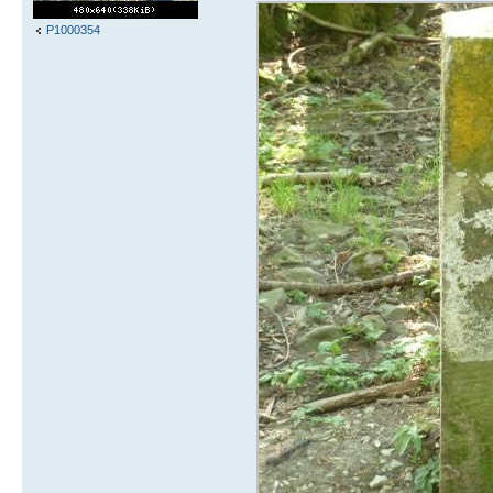
P1000354