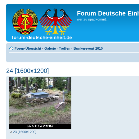
Forum Deutsche Einh
wer zu spät kommt...
Foren-Übersicht
‹
Galerie
‹
Treffen
‹
Bunkerevent 2010
24 [1600x1200]
23 [1600x1200]