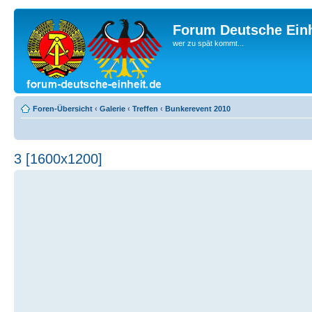
Forum Deutsche Einh
wer zu spät kommt...
Foren-Übersicht
‹
Galerie
‹
Treffen
‹
Bunkerevent 2010
3 [1600x1200]