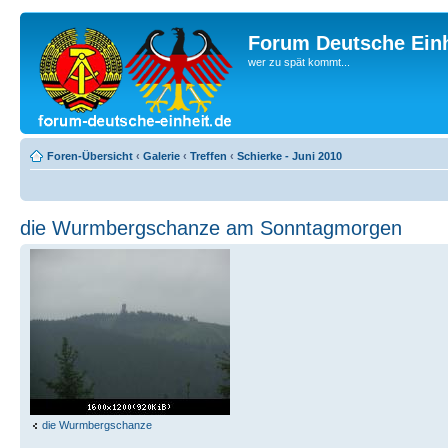
Forum Deutsche Einh
wer zu spät kommt...
Foren-Übersicht
‹
Galerie
‹
Treffen
‹
Schierke - Juni 2010
die Wurmbergschanze am Sonntagmorgen
die Wurmbergschanze