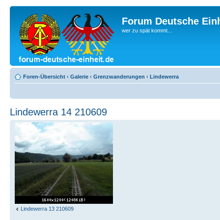
Forum Deutsche Einh
wer zu spät kommt...
Foren-Übersicht
‹
Galerie
‹
Grenzwanderungen
‹
Lindewerra
Lindewerra 14 210609
Lindewerra 13 210609