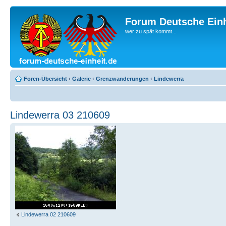
Forum Deutsche Einh
wer zu spät kommt...
Foren-Übersicht
‹
Galerie
‹
Grenzwanderungen
‹
Lindewerra
Lindewerra 03 210609
Lindewerra 02 210609