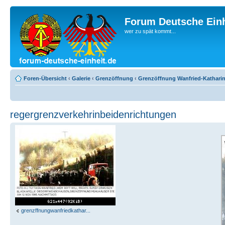
Forum Deutsche Einh
wer zu spät kommt...
Foren-Übersicht
‹
Galerie
‹
Grenzöffnung
‹
Grenzöffnung Wanfried-Kathari
regergrenzverkehrinbeidenrichtungen
grenzffnungwanfriedkathar...