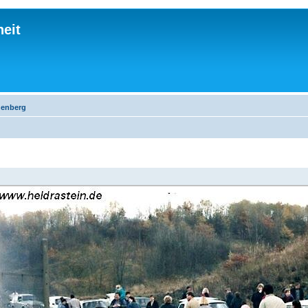
eit
nenberg