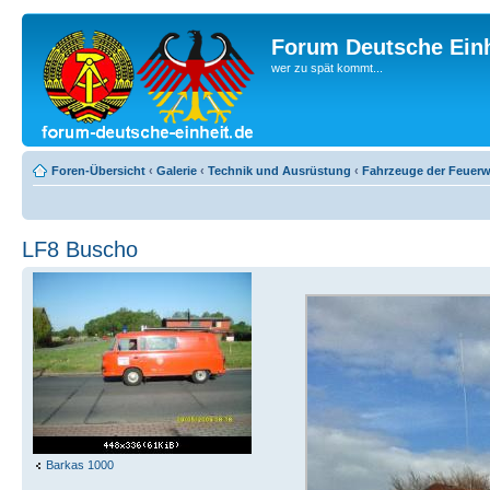
Forum Deutsche Einh
wer zu spät kommt...
Foren-Übersicht
‹
Galerie
‹
Technik und Ausrüstung
‹
Fahrzeuge der Feuer
LF8 Buscho
Barkas 1000