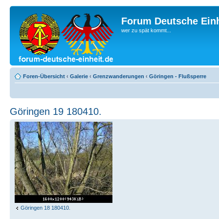
Forum Deutsche Einh
wer zu spät kommt...
Foren-Übersicht
‹
Galerie
‹
Grenzwanderungen
‹
Göringen - Flußsperre
Göringen 19 180410.
Göringen 18 180410.