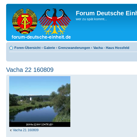
Forum Deutsche Einh
wer zu spät kommt...
Foren-Übersicht
‹
Galerie
‹
Grenzwanderungen
‹
Vacha - Haus Hossfeld
Vacha 22 160809
Vacha 21 160809