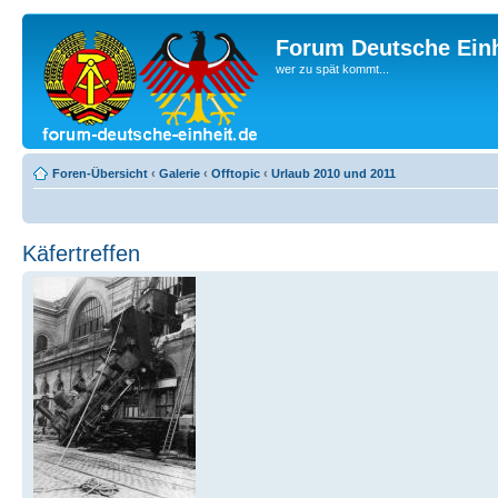
Forum Deutsche Einh
wer zu spät kommt...
Foren-Übersicht
‹
Galerie
‹
Offtopic
‹
Urlaub 2010 und 2011
Käfertreffen