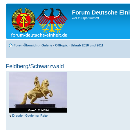
Forum Deutsche Einh
wer zu spät kommt...
Foren-Übersicht
‹
Galerie
‹
Offtopic
‹
Urlaub 2010 und 2011
Feldberg/Schwarzwald
Dresden Golderner Reiter ...