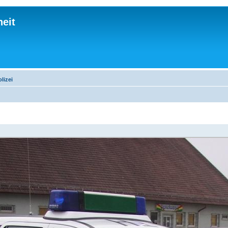
eit
lizei