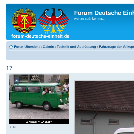
Forum Deutsche Einh
wer zu spät kommt...
Foren-Übersicht
‹
Galerie
‹
Technik und Ausrüstung
‹
Fahrzeuge der Volkspo
17
16