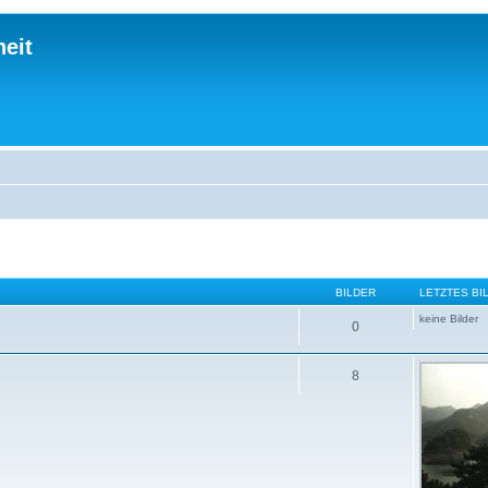
eit
BILDER
LETZTES BI
keine Bilder
0
8