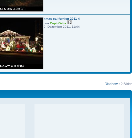
xmas californien 2011 4
von
CaptnDelta
9. Dezember 2011, 11:44
Diashow
•
2 Bilder