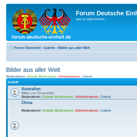
Forum Deutsche Einh
wer zu spät kommt...
Foren-Übersicht
‹
Galerie
‹
Bilder aus aller Welt
Bilder aus aller Welt
Moderatoren:
Globale Moderatoren
,
Administratoren
,
Galerie
ALBUM
Australien
Bilder von Downunder
Moderatoren:
Globale Moderatoren
,
Administratoren
,
Galerie
China
Moderatoren:
Globale Moderatoren
,
Administratoren
,
Galerie