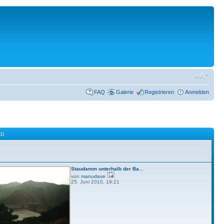
FAQ
Galerie
Registrieren
Anmelden
LD
Staudamm unterhalb der Ba...
von
manudave
25. Juni 2010, 19:21