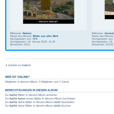
Bildname:
Nahost
Bildname:
Jerusal
Name des Albums:
Bilder aus aller Welt
Name des Albums
Hochgeladen von:
HPA
Hochgeladen von
Hochgeladen: 16. Januar 2020, 11:30
Hochgeladen: 16. 
Betrachtet: 3312
Betrachtet: 24136
Zurück zu Galerie
WER IST ONLINE?
Mitglieder in diesem Album: 0 Mitglieder und 2 Gäste
BERECHTIGUNGEN IN DIESEM ALBUM
Du
darfst
Bilder in diesem Album ansehen
Du
darfst keine
neuen Bilder in diesem Album hochladen
Du
darfst
deine Bilder in diesem Album
nicht
bearbeiten
Du
darfst
deine Bilder in diesem Album
nicht
löschen