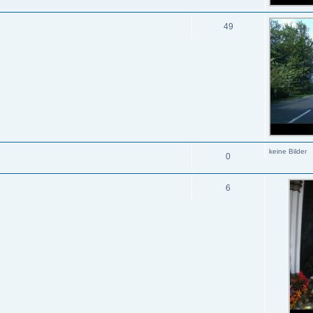
49
keine Bilder
0
6