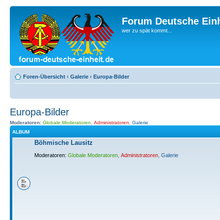
Forum Deutsche Einh
wer zu spät kommt...
Foren-Übersicht
‹
Galerie
‹
Europa-Bilder
Europa-Bilder
Moderatoren:
Globale Moderatoren
,
Administratoren
,
Galerie
ALBUM
Böhmische Lausitz
Moderatoren:
Globale Moderatoren
,
Administratoren
,
Galerie