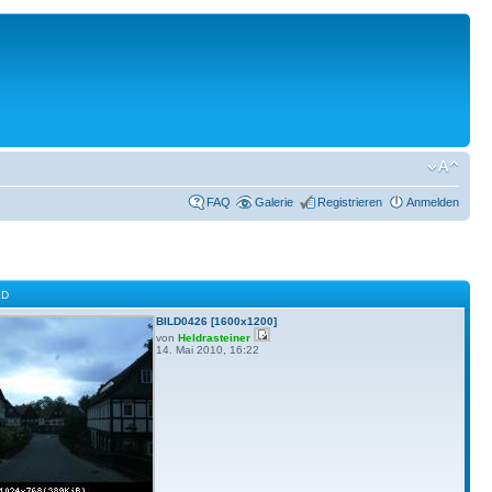
FAQ
Galerie
Registrieren
Anmelden
LD
BILD0426 [1600x1200]
von
Heldrasteiner
14. Mai 2010, 16:22