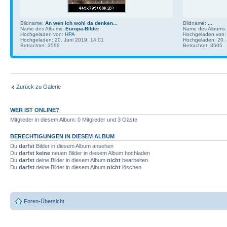
Bildname:
An wen ich wohl da denken...
Bildname:
...
Name des Albums:
Europa-Bilder
Name des Albums
Hochgeladen von:
HPA
Hochgeladen von
Hochgeladen: 20. Juni 2019, 14:01
Hochgeladen: 20. 
Betrachtet: 3599
Betrachtet: 3505
Zurück zu Galerie
WER IST ONLINE?
Mitglieder in diesem Album: 0 Mitglieder und 3 Gäste
BERECHTIGUNGEN IN DIESEM ALBUM
Du
darfst
Bilder in diesem Album ansehen
Du
darfst keine
neuen Bilder in diesem Album hochladen
Du
darfst
deine Bilder in diesem Album
nicht
bearbeiten
Du
darfst
deine Bilder in diesem Album
nicht
löschen
Foren-Übersicht