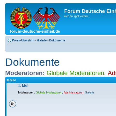
Forum Deutsche Einh
wer zu spät kommt...
Foren-Übersicht
‹
Galerie
‹
Dokumente
Dokumente
Moderatoren:
Globale Moderatoren
,
Ad
ALBUM
1. Mai
Moderatoren:
Globale Moderatoren
,
Administratoren
,
Galerie