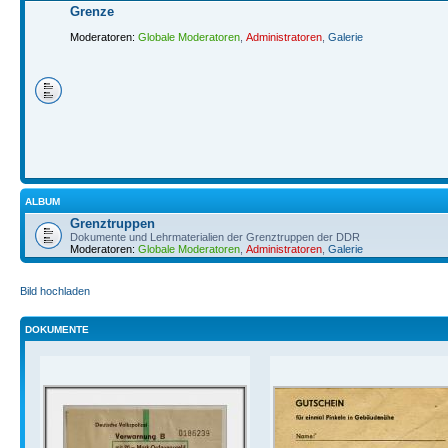
Grenze
Moderatoren:
Globale Moderatoren
,
Administratoren
,
Galerie
ALBUM
Grenztruppen
Dokumente und Lehrmaterialien der Grenztruppen der DDR
Moderatoren:
Globale Moderatoren
,
Administratoren
,
Galerie
Bild hochladen
DOKUMENTE