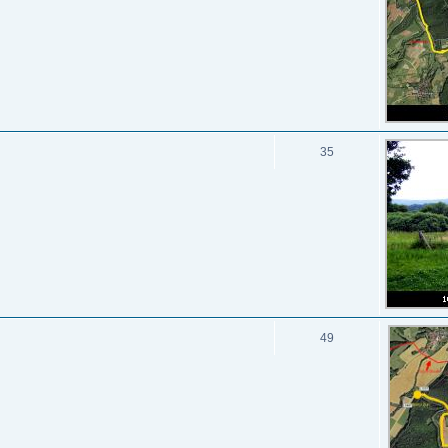
35
49