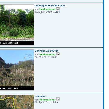
Doeringsdorf Keudelstein ...
von
Heldrasteiner
9. August 2010, 19:56
Göringen 23 180410.
von
Heldrasteiner
22. Mai 2010, 20:43
Lageplan
von
Heldrasteiner
22. April 2011, 19:29