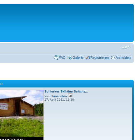
FAQ
Galerie
Registrieren
Anmelden
LD
Schierker Skihütte Schanz...
von
Ganzunten
17. April 2011, 11:38