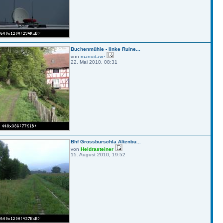
Buchenmühle - linke Ruine...
von
manudave
22. Mai 2010, 08:31
Bhf Grossburschla Altenbu...
von
Heldrasteiner
15. August 2010, 19:52