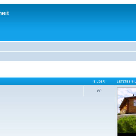
eit
BILDER
LETZTES BI
60