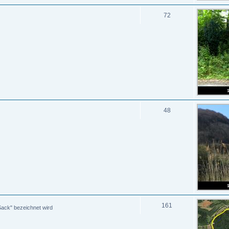
72
48
161
Sack" bezeichnet wird