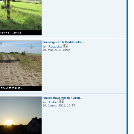
Grenzspuren b.Göddencken ...
von
Rostocker
10. Mai 2010, 15:06
letztes Haus vor der Gren...
von
Affi976
10. Januar 2011, 16:45