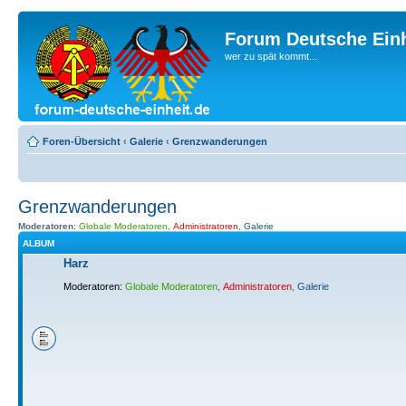
Forum Deutsche Einh
wer zu spät kommt...
Foren-Übersicht
‹
Galerie
‹
Grenzwanderungen
Grenzwanderungen
Moderatoren:
Globale Moderatoren
,
Administratoren
,
Galerie
ALBUM
Harz
Moderatoren:
Globale Moderatoren
,
Administratoren
,
Galerie