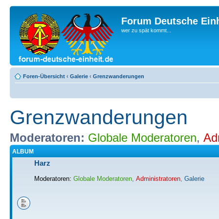
Forum Deutsche Einh
wer zu spät kommt...
Foren-Übersicht
‹
Galerie
‹
Grenzwanderungen
Grenzwanderungen
Moderatoren:
Globale Moderatoren
,
Ad
ALBUM
Harz
Moderatoren:
Globale Moderatoren
,
Administratoren
,
Galerie