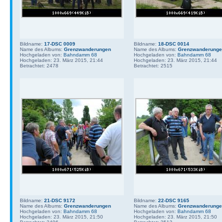
Bildname:
17-DSC 0009
Bildname:
18-DSC 0014
Name des Albums:
Grenzwanderungen
Name des Albums:
Grenzwanderung
Hochgeladen von:
Bahndamm 68
Hochgeladen von:
Bahndamm 68
Hochgeladen: 23. März 2015, 21:44
Hochgeladen: 23. März 2015, 21:44
Betrachtet: 2478
Betrachtet: 2515
Bildname:
21-DSC 9172
Bildname:
22-DSC 9165
Name des Albums:
Grenzwanderungen
Name des Albums:
Grenzwanderung
Hochgeladen von:
Bahndamm 68
Hochgeladen von:
Bahndamm 68
Hochgeladen: 23. März 2015, 21:50
Hochgeladen: 23. März 2015, 21:50