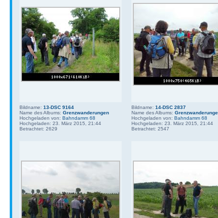
Bildname:
13-DSC 9164
Bildname:
14-DSC 2837
Name des Albums:
Grenzwanderungen
Name des Albums:
Grenzwanderung
Hochgeladen von:
Bahndamm 68
Hochgeladen von:
Bahndamm 68
Hochgeladen: 23. März 2015, 21:44
Hochgeladen: 23. März 2015, 21:44
Betrachtet: 2629
Betrachtet: 2547