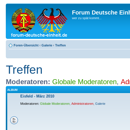
Forum Deutsche Einh
wer zu spät kommt...
Foren-Übersicht
‹
Galerie
‹
Treffen
Treffen
Moderatoren:
Globale Moderatoren
,
Ad
ALBUM
Eisfeld - März 2010
Moderatoren:
Globale Moderatoren
,
Administratoren
,
Galerie