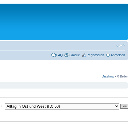
FAQ
Galerie
Registrieren
Anmelden
Diashow
•
0 Bilder
u: