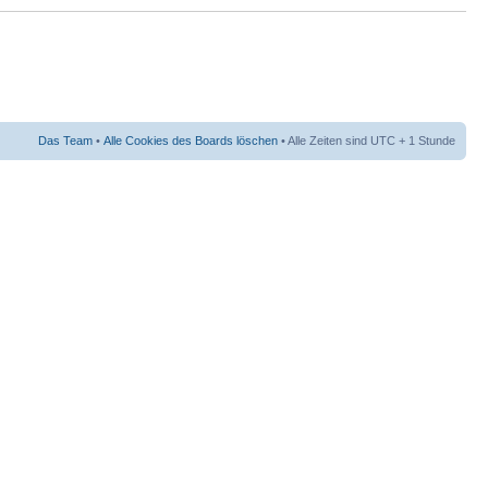
Das Team
•
Alle Cookies des Boards löschen
• Alle Zeiten sind UTC + 1 Stunde