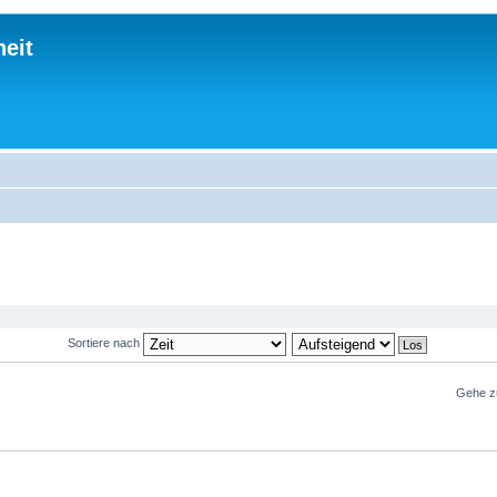
eit
Sortiere nach
Gehe z