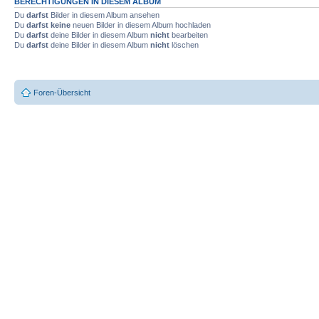
BERECHTIGUNGEN IN DIESEM ALBUM
Du
darfst
Bilder in diesem Album ansehen
Du
darfst keine
neuen Bilder in diesem Album hochladen
Du
darfst
deine Bilder in diesem Album
nicht
bearbeiten
Du
darfst
deine Bilder in diesem Album
nicht
löschen
Foren-Übersicht