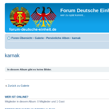
Forum Deutsche Einh
wer zu spät kommt...
Foren-Übersicht
‹
Galerie
‹
Persönliche Alben
‹
karnak
karnak
In diesem Album gibt es keine Bilder.
Zurück zu Galerie
WER IST ONLINE?
Mitglieder in diesem Album: 0 Mitglieder und 1 Gast