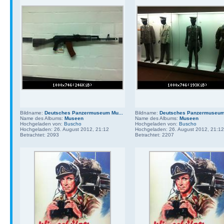
Bildname:
Deutsches Panzermuseum Mu...
Bildname:
Deutsches Panzermuseum 
Name des Albums:
Museen
Name des Albums:
Museen
Hochgeladen von:
Buscho
Hochgeladen von:
Buscho
Hochgeladen: 26. August 2012, 21:12
Hochgeladen: 26. August 2012, 21:12
Betrachtet: 2093
Betrachtet: 2207