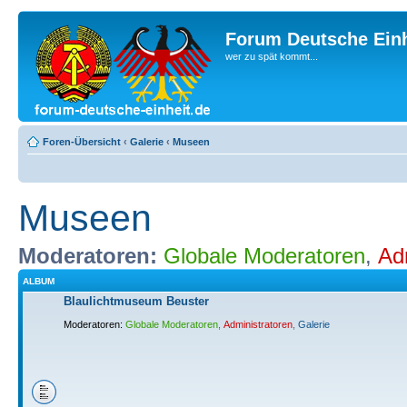
Forum Deutsche Einh
wer zu spät kommt...
Foren-Übersicht
‹
Galerie
‹
Museen
Museen
Moderatoren:
Globale Moderatoren
,
Ad
ALBUM
Blaulichtmuseum Beuster
Moderatoren:
Globale Moderatoren
,
Administratoren
,
Galerie