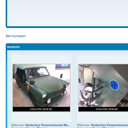
Bild hochladen
MUSEEN
Bildname:
Deutsches Panzermuseum Mu...
Bildname:
Deutsches Panzermuseum 