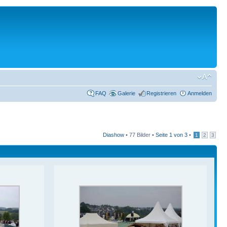
FAQ
Galerie
Registrieren
Anmelden
Diashow
•
77 Bilder •
Seite
1
von
3
•
1
2
3