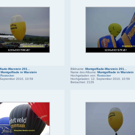
fiade-Warstein 201...
Bildname:
Montgolfiade-Warstein 201...
:
Montgolfiade in Warstein
Name des Albums:
Montgolfiade in Warstein
:
Rostocker
Hochgeladen von:
Rostocker
 September 2010, 10:59
Hochgeladen: 12. September 2010, 10:59
Betrachtet: 2126