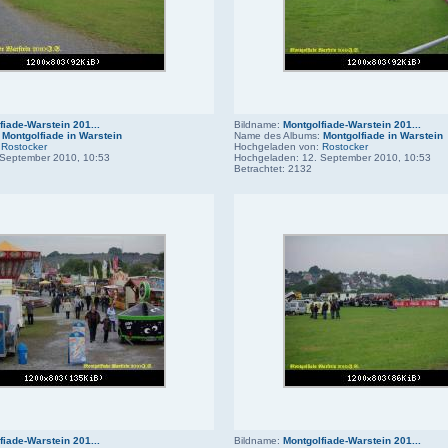
fiade-Warstein 201...
Bildname:
Montgolfiade-Warstein 201...
:
Montgolfiade in Warstein
Name des Albums:
Montgolfiade in Warstein
:
Rostocker
Hochgeladen von:
Rostocker
 September 2010, 10:53
Hochgeladen: 12. September 2010, 10:53
Betrachtet: 2132
fiade-Warstein 201...
Bildname:
Montgolfiade-Warstein 201...