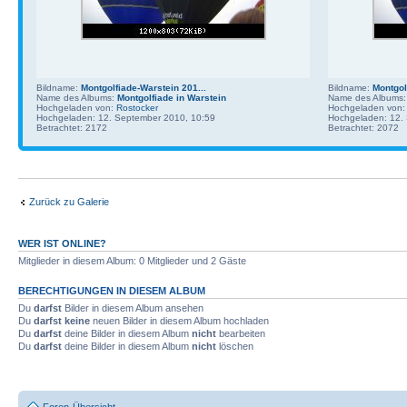
Bildname:
Montgolfiade-Warstein 201...
Bildname:
Montgol
Name des Albums:
Montgolfiade in Warstein
Name des Albums
Hochgeladen von:
Rostocker
Hochgeladen von
Hochgeladen: 12. September 2010, 10:59
Hochgeladen: 12.
Betrachtet: 2172
Betrachtet: 2072
Zurück zu Galerie
WER IST ONLINE?
Mitglieder in diesem Album: 0 Mitglieder und 2 Gäste
BERECHTIGUNGEN IN DIESEM ALBUM
Du
darfst
Bilder in diesem Album ansehen
Du
darfst keine
neuen Bilder in diesem Album hochladen
Du
darfst
deine Bilder in diesem Album
nicht
bearbeiten
Du
darfst
deine Bilder in diesem Album
nicht
löschen
Foren-Übersicht