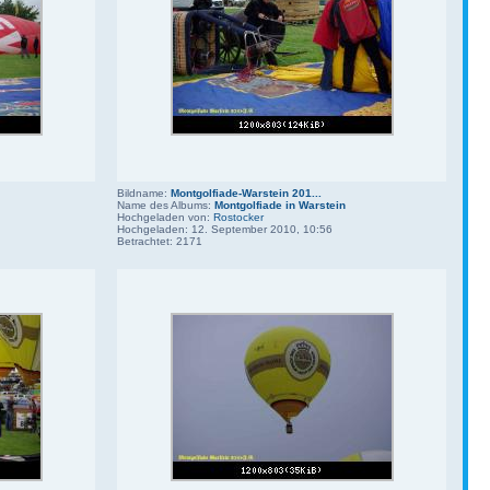
Bildname:
Montgolfiade-Warstein 201...
Name des Albums:
Montgolfiade in Warstein
Hochgeladen von:
Rostocker
Hochgeladen: 12. September 2010, 10:56
Betrachtet: 2171