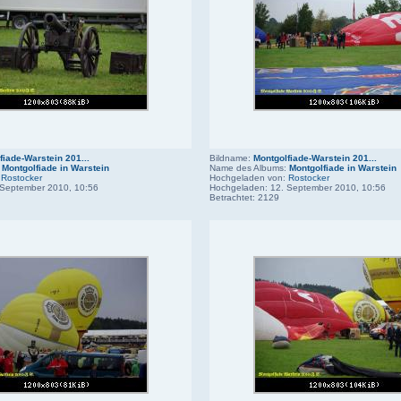
fiade-Warstein 201...
Bildname:
Montgolfiade-Warstein 201...
:
Montgolfiade in Warstein
Name des Albums:
Montgolfiade in Warstein
:
Rostocker
Hochgeladen von:
Rostocker
 September 2010, 10:56
Hochgeladen: 12. September 2010, 10:56
Betrachtet: 2129