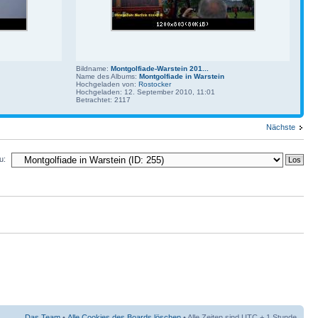
Bildname:
Montgolfiade-Warstein 201...
Name des Albums:
Montgolfiade in Warstein
Hochgeladen von:
Rostocker
Hochgeladen: 12. September 2010, 11:01
Betrachtet: 2117
Nächste
u:
Das Team
•
Alle Cookies des Boards löschen
• Alle Zeiten sind UTC + 1 Stunde