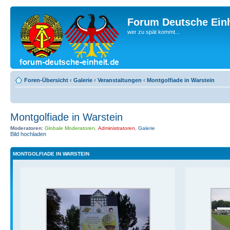
Forum Deutsche Einh
wer zu spät kommt...
Foren-Übersicht
‹
Galerie
‹
Veranstaltungen
‹
Montgolfiade in Warstein
Montgolfiade in Warstein
Moderatoren:
Globale Moderatoren
,
Administratoren
,
Galerie
Bild hochladen
MONTGOLFIADE IN WARSTEIN