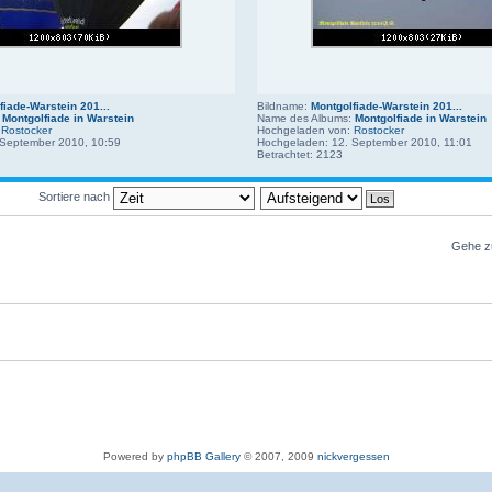
fiade-Warstein 201...
Bildname:
Montgolfiade-Warstein 201...
:
Montgolfiade in Warstein
Name des Albums:
Montgolfiade in Warstein
:
Rostocker
Hochgeladen von:
Rostocker
 September 2010, 10:59
Hochgeladen: 12. September 2010, 11:01
Betrachtet: 2123
Sortiere nach
Gehe z
Powered by
phpBB Gallery
© 2007, 2009
nickvergessen