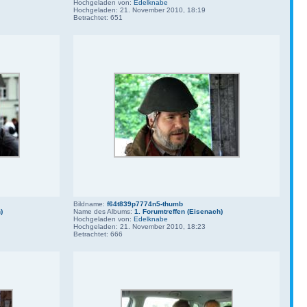
Hochgeladen von:
Edelknabe
Hochgeladen: 21. November 2010, 18:19
Betrachtet: 651
Bildname:
f64t839p7774n5-thumb
)
Name des Albums:
1. Forumtreffen (Eisenach)
Hochgeladen von:
Edelknabe
Hochgeladen: 21. November 2010, 18:23
Betrachtet: 666