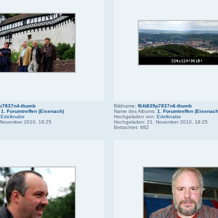
9p7837n4-thumb
Bildname:
f64t839p7837n6-thumb
:
1. Forumtreffen (Eisenach)
Name des Albums:
1. Forumtreffen (Eisenach
:
Edelknabe
Hochgeladen von:
Edelknabe
 November 2010, 18:25
Hochgeladen: 21. November 2010, 18:25
Betrachtet: 682