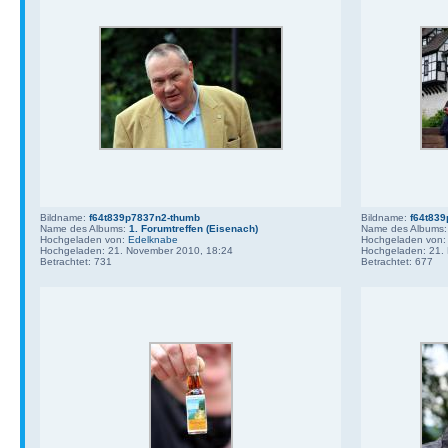
Bildname:
f64t839p7837n2-thumb
Bildname:
f64t83
Name des Albums:
1. Forumtreffen (Eisenach)
Name des Albums
Hochgeladen von:
Edelknabe
Hochgeladen von
Hochgeladen: 21. November 2010, 18:24
Hochgeladen: 21.
Betrachtet: 731
Betrachtet: 677