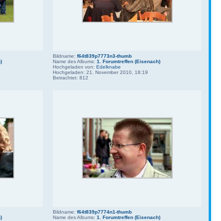
Bildname:
f64t839p7773n3-thumb
)
Name des Albums:
1. Forumtreffen (Eisenach)
Hochgeladen von:
Edelknabe
Hochgeladen: 21. November 2010, 18:19
Betrachtet: 812
Bildname:
f64t839p7774n1-thumb
)
Name des Albums:
1. Forumtreffen (Eisenach)