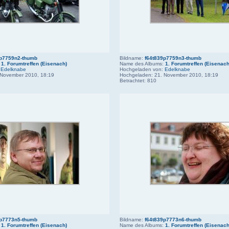
9p7759n2-thumb
Bildname:
f64t839p7759n3-thumb
:
1. Forumtreffen (Eisenach)
Name des Albums:
1. Forumtreffen (Eisenach
:
Edelknabe
Hochgeladen von:
Edelknabe
 November 2010, 18:19
Hochgeladen: 21. November 2010, 18:19
Betrachtet: 810
9p7773n5-thumb
Bildname:
f64t839p7773n6-thumb
:
1. Forumtreffen (Eisenach)
Name des Albums:
1. Forumtreffen (Eisenach