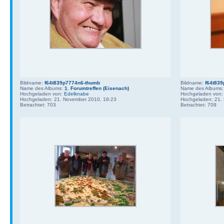
Bildname:
f64t839p7774n6-thumb
Bildname:
f64t83
Name des Albums:
1. Forumtreffen (Eisenach)
Name des Albums
Hochgeladen von:
Edelknabe
Hochgeladen von
Hochgeladen: 21. November 2010, 18:23
Hochgeladen: 21.
Betrachtet: 703
Betrachtet: 709