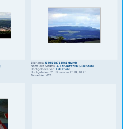
Bildname:
f64t839p7838n1-thumb
)
Name des Albums:
1. Forumtreffen (Eisenach)
Hochgeladen von:
Edelknabe
Hochgeladen: 21. November 2010, 18:25
Betrachtet: 623