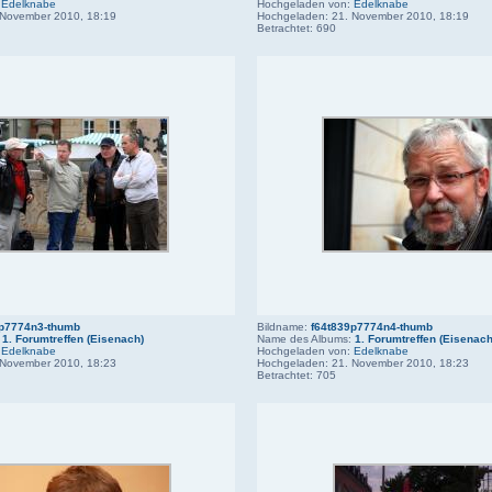
:
Edelknabe
Hochgeladen von:
Edelknabe
 November 2010, 18:19
Hochgeladen: 21. November 2010, 18:19
Betrachtet: 690
9p7774n3-thumb
Bildname:
f64t839p7774n4-thumb
:
1. Forumtreffen (Eisenach)
Name des Albums:
1. Forumtreffen (Eisenach
:
Edelknabe
Hochgeladen von:
Edelknabe
 November 2010, 18:23
Hochgeladen: 21. November 2010, 18:23
Betrachtet: 705