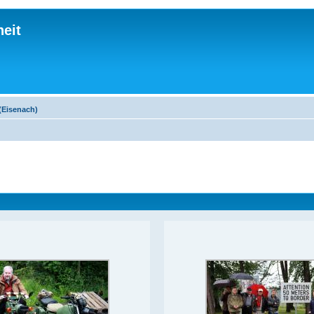
eit
(Eisenach)