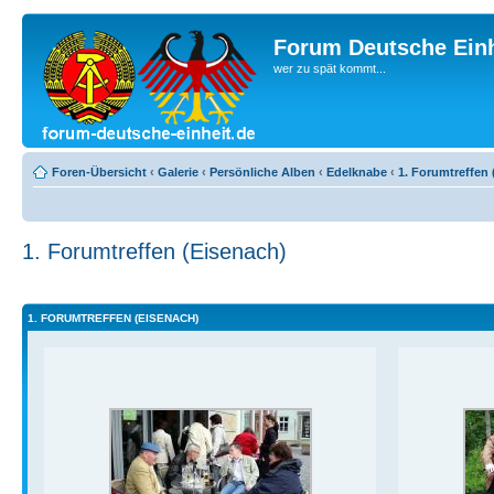
Forum Deutsche Einh
wer zu spät kommt...
Foren-Übersicht
‹
Galerie
‹
Persönliche Alben
‹
Edelknabe
‹
1. Forumtreffen 
1. Forumtreffen (Eisenach)
1. FORUMTREFFEN (EISENACH)