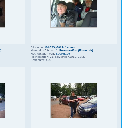
Bildname:
f64t839p7822n1-thumb
)
Name des Albums:
1. Forumtreffen (Eisenach)
Hochgeladen von:
Edelknabe
Hochgeladen: 21. November 2010, 18:23
Betrachtet: 829