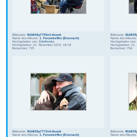
Bildname:
f64t839p7759n1-thumb
Bildname:
f64t83
Name des Albums:
1. Forumtreffen (Eisenach)
Name des Albums
Hochgeladen von:
Edelknabe
Hochgeladen von
Hochgeladen: 21. November 2010, 18:19
Hochgeladen: 21.
Betrachtet: 735
Betrachtet: 764
Bildname:
f64t839p7773n4-thumb
Bildname:
f64t83
Name des Albums:
1. Forumtreffen (Eisenach)
Name des Albums