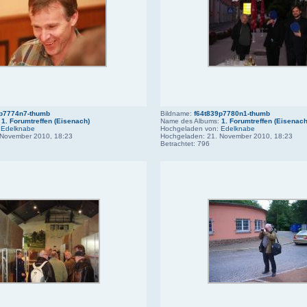
9p7774n7-thumb
Bildname:
f64t839p7780n1-thumb
:
1. Forumtreffen (Eisenach)
Name des Albums:
1. Forumtreffen (Eisenach
:
Edelknabe
Hochgeladen von:
Edelknabe
 November 2010, 18:23
Hochgeladen: 21. November 2010, 18:23
Betrachtet: 796