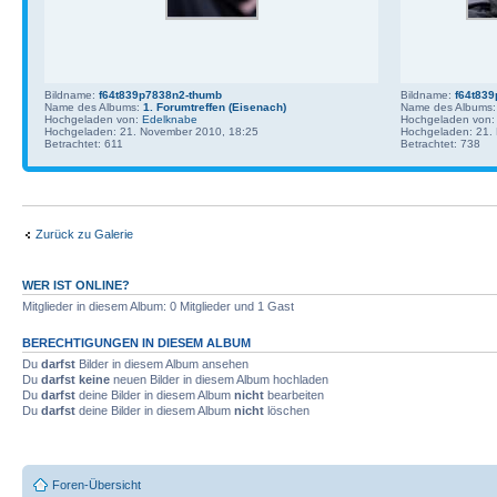
Bildname:
f64t839p7838n2-thumb
Bildname:
f64t83
Name des Albums:
1. Forumtreffen (Eisenach)
Name des Albums
Hochgeladen von:
Edelknabe
Hochgeladen von
Hochgeladen: 21. November 2010, 18:25
Hochgeladen: 21.
Betrachtet: 611
Betrachtet: 738
Zurück zu Galerie
WER IST ONLINE?
Mitglieder in diesem Album: 0 Mitglieder und 1 Gast
BERECHTIGUNGEN IN DIESEM ALBUM
Du
darfst
Bilder in diesem Album ansehen
Du
darfst keine
neuen Bilder in diesem Album hochladen
Du
darfst
deine Bilder in diesem Album
nicht
bearbeiten
Du
darfst
deine Bilder in diesem Album
nicht
löschen
Foren-Übersicht