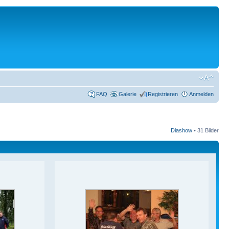
FAQ
Galerie
Registrieren
Anmelden
Diashow
•
31 Bilder