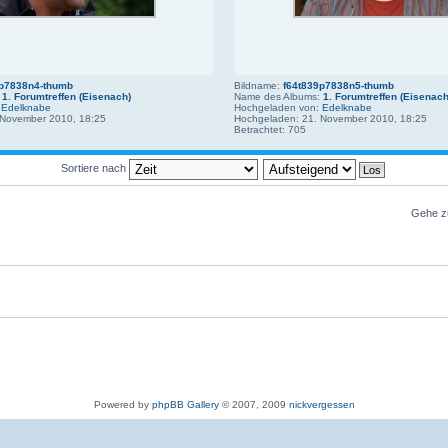
9p7838n4-thumb
Bildname:
f64t839p7838n5-thumb
:
1. Forumtreffen (Eisenach)
Name des Albums:
1. Forumtreffen (Eisenach
:
Edelknabe
Hochgeladen von:
Edelknabe
 November 2010, 18:25
Hochgeladen: 21. November 2010, 18:25
Betrachtet: 705
Sortiere nach
Gehe z
Powered by
phpBB Gallery
© 2007, 2009
nickvergessen