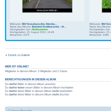
Bildname:
Bhf Grossburschla Altenbu...
Bildname:
Bhf Gro
Name des Albums:
Bahnhof Großburschla - Al...
Name des Albums
Hochgeladen von:
Heldrasteiner
Hochgeladen von
Hochgeladen: 15. August 2010, 19:49
Hochgeladen: 15. 
Betrachtet: 2375
Betrachtet: 2366
Zurück zu Galerie
WER IST ONLINE?
Mitglieder in diesem Album: 0 Mitglieder und 2 Gäste
BERECHTIGUNGEN IN DIESEM ALBUM
Du
darfst
Bilder in diesem Album ansehen
Du
darfst keine
neuen Bilder in diesem Album hochladen
Du
darfst
deine Bilder in diesem Album
nicht
bearbeiten
Du
darfst
deine Bilder in diesem Album
nicht
löschen
Foren-Übersicht