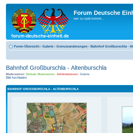
Forum Deutsche Einh
wer zu spät kommt...
Foren-Übersicht
‹
Galerie
‹
Grenzwanderungen
‹
Bahnhof Großburschla - A
Bahnhof Großburschla - Altenburschla
Moderatoren:
Globale Moderatoren
,
Administratoren
,
Galerie
Bild hochladen
BAHNHOF GROSSBURSCHLA - ALTENBURSCHLA