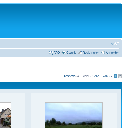
FAQ
Galerie
Registrieren
Anmelden
Diashow
•
41 Bilder •
Seite
1
von
2
•
1
2