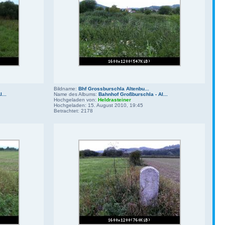
Bildname:
Bhf Grossburschla Altenbu...
...
Name des Albums:
Bahnhof Großburschla - Al...
Hochgeladen von:
Heldrasteiner
Hochgeladen: 15. August 2010, 19:45
Betrachtet: 2178