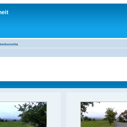
eit
ltenburschla