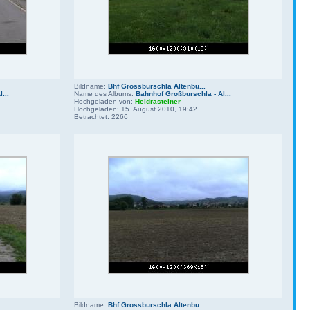
Bildname:
Bhf Grossburschla Altenbu...
...
Name des Albums:
Bahnhof Großburschla - Al...
Hochgeladen von:
Heldrasteiner
Hochgeladen: 15. August 2010, 19:42
Betrachtet: 2266
Bildname:
Bhf Grossburschla Altenbu...