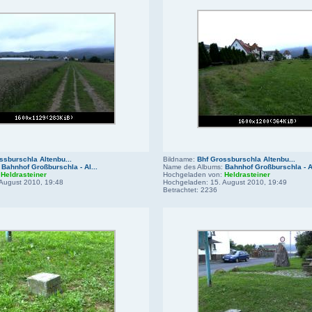
ssburschla Altenbu...
Bildname:
Bhf Grossburschla Altenbu...
:
Bahnhof Großburschla - Al...
Name des Albums:
Bahnhof Großburschla - Al
:
Heldrasteiner
Hochgeladen von:
Heldrasteiner
August 2010, 19:48
Hochgeladen: 15. August 2010, 19:49
Betrachtet: 2236