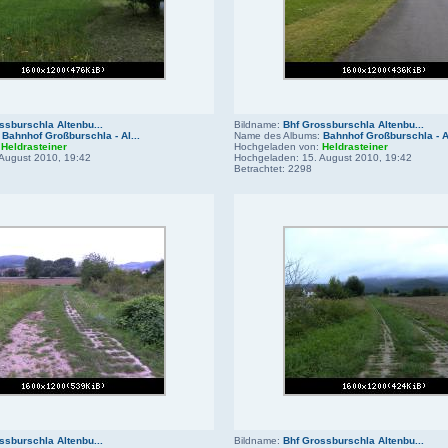
ssburschla Altenbu...
Bildname:
Bhf Grossburschla Altenbu...
:
Bahnhof Großburschla - Al...
Name des Albums:
Bahnhof Großburschla - Al
:
Heldrasteiner
Hochgeladen von:
Heldrasteiner
August 2010, 19:42
Hochgeladen: 15. August 2010, 19:42
Betrachtet: 2298
ssburschla Altenbu...
Bildname:
Bhf Grossburschla Altenbu...