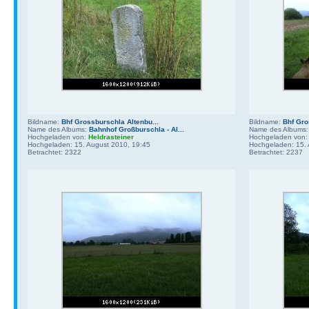
Bildname:
Bhf Grossburschla Altenbu...
Bildname:
Bhf Gro
Name des Albums:
Bahnhof Großburschla - Al...
Name des Albums
Hochgeladen von:
Heldrasteiner
Hochgeladen von
Hochgeladen: 15. August 2010, 19:45
Hochgeladen: 15. 
Betrachtet: 2322
Betrachtet: 2237