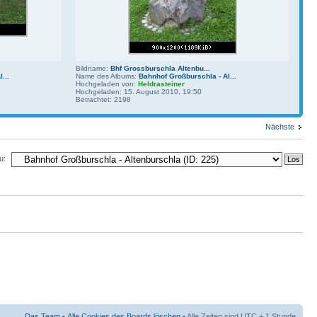
Bildname:
Bhf Grossburschla Altenbu...
...
Name des Albums:
Bahnhof Großburschla - Al...
Hochgeladen von:
Heldrasteiner
Hochgeladen: 15. August 2010, 19:50
Betrachtet: 2198
Nächste
u:
Das Team
•
Alle Cookies des Boards löschen
• Alle Zeiten sind UTC + 1 Stunde