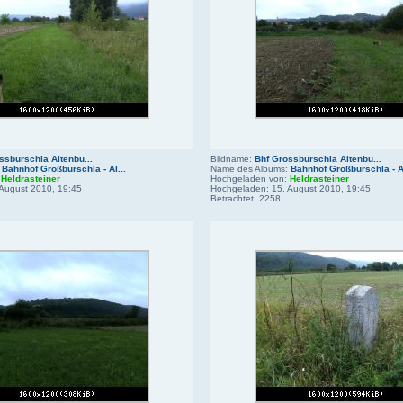
ssburschla Altenbu...
Bildname:
Bhf Grossburschla Altenbu...
:
Bahnhof Großburschla - Al...
Name des Albums:
Bahnhof Großburschla - Al
:
Heldrasteiner
Hochgeladen von:
Heldrasteiner
August 2010, 19:45
Hochgeladen: 15. August 2010, 19:45
Betrachtet: 2258