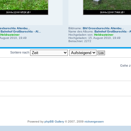
ssburschla Altenbu...
Bildname:
Bhf Grossburschla Altenbu...
:
Bahnhof Großburschla - Al...
Name des Albums:
Bahnhof Großburschla - Al
:
Heldrasteiner
Hochgeladen von:
Heldrasteiner
August 2010, 19:49
Hochgeladen: 15. August 2010, 19:49
Betrachtet: 2272
Sortiere nach
Gehe z
Powered by
phpBB Gallery
© 2007, 2009
nickvergessen