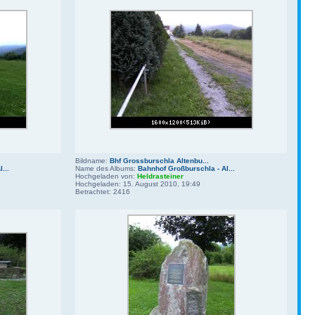
Bildname:
Bhf Grossburschla Altenbu...
...
Name des Albums:
Bahnhof Großburschla - Al...
Hochgeladen von:
Heldrasteiner
Hochgeladen: 15. August 2010, 19:49
Betrachtet: 2416