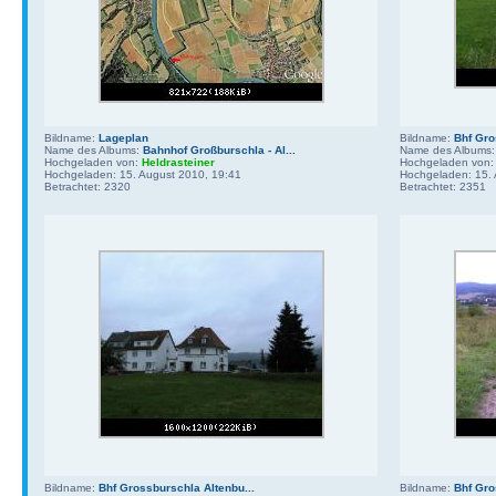
Bildname:
Lageplan
Bildname:
Bhf Gro
Name des Albums:
Bahnhof Großburschla - Al...
Name des Albums
Hochgeladen von:
Heldrasteiner
Hochgeladen von
Hochgeladen: 15. August 2010, 19:41
Hochgeladen: 15. 
Betrachtet: 2320
Betrachtet: 2351
Bildname:
Bhf Grossburschla Altenbu...
Bildname:
Bhf Gro