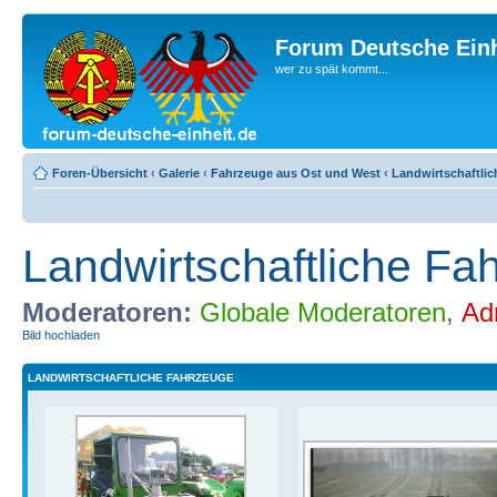
Forum Deutsche Einh
wer zu spät kommt...
Foren-Übersicht
‹
Galerie
‹
Fahrzeuge aus Ost und West
‹
Landwirtschaftli
Landwirtschaftliche Fa
Moderatoren:
Globale Moderatoren
,
Ad
Bild hochladen
LANDWIRTSCHAFTLICHE FAHRZEUGE