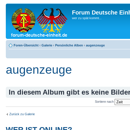
Forum Deutsche Einh
wer zu spät kommt...
Foren-Übersicht
‹
Galerie
‹
Persönliche Alben
‹
augenzeuge
augenzeuge
In diesem Album gibt es keine Bilder
Sortiere nach
Zurück zu Galerie
WER IST ONLINE?