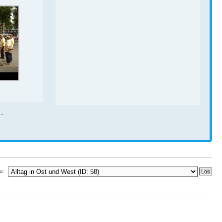
..
u: