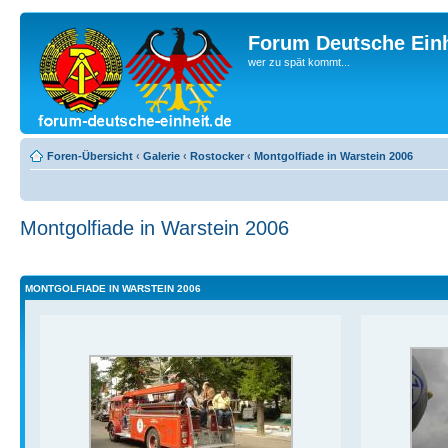
Forum Deutsche Einh
wer zu spät kommt...
Foren-Übersicht
‹
Galerie
‹
Rostocker
‹
Montgolfiade in Warstein 2006
Montgolfiade in Warstein 2006
MONTGOLFIADE IN WARSTEIN 2006