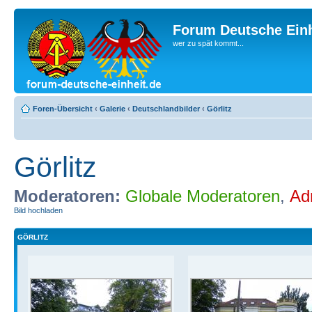
Forum Deutsche Einh
wer zu spät kommt...
Foren-Übersicht
‹
Galerie
‹
Deutschlandbilder
‹
Görlitz
Görlitz
Moderatoren:
Globale Moderatoren
,
Ad
Bild hochladen
GÖRLITZ