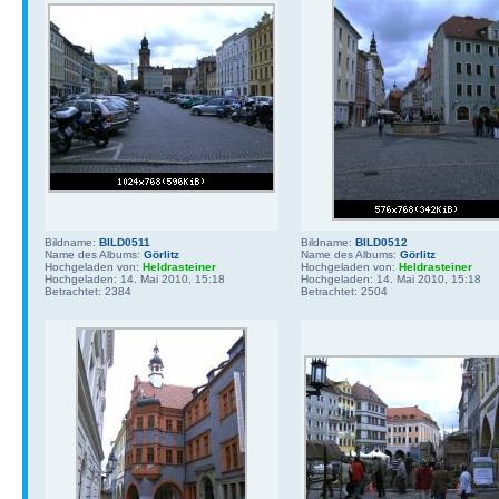
Bildname:
BILD0511
Bildname:
BILD0512
Name des Albums:
Görlitz
Name des Albums:
Görlitz
Hochgeladen von:
Heldrasteiner
Hochgeladen von:
Heldrasteiner
Hochgeladen: 14. Mai 2010, 15:18
Hochgeladen: 14. Mai 2010, 15:18
Betrachtet: 2384
Betrachtet: 2504