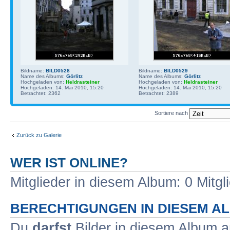
Bildname:
BILD0528
Bildname:
BILD0529
Name des Albums:
Görlitz
Name des Albums:
Görlitz
Hochgeladen von:
Heldrasteiner
Hochgeladen von:
Heldrasteiner
Hochgeladen: 14. Mai 2010, 15:20
Hochgeladen: 14. Mai 2010, 15:20
Betrachtet: 2362
Betrachtet: 2389
Sortiere nach
Zurück zu Galerie
WER IST ONLINE?
Mitglieder in diesem Album: 0 Mitgl
BERECHTIGUNGEN IN DIESEM A
Du
darfst
Bilder in diesem Album 