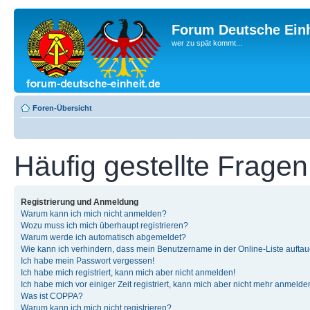
Forum Deutsche Einh
wer zu spät kommt...
Foren-Übersicht
Häufig gestellte Fragen
Registrierung und Anmeldung
Warum kann ich mich nicht anmelden?
Wozu muss ich mich überhaupt registrieren?
Warum werde ich automatisch abgemeldet?
Wie kann ich verhindern, dass mein Benutzername in der Online-Liste auftau
Ich habe mein Passwort vergessen!
Ich habe mich registriert, kann mich aber nicht anmelden!
Ich habe mich vor einiger Zeit registriert, kann mich aber nicht mehr anmelde
Was ist COPPA?
Warum kann ich mich nicht registrieren?