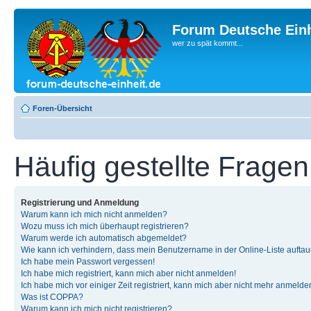
Forum Deutsche Einh
wer zu spät kommt...
Foren-Übersicht
Häufig gestellte Fragen
Registrierung und Anmeldung
Warum kann ich mich nicht anmelden?
Wozu muss ich mich überhaupt registrieren?
Warum werde ich automatisch abgemeldet?
Wie kann ich verhindern, dass mein Benutzername in der Online-Liste auftau
Ich habe mein Passwort vergessen!
Ich habe mich registriert, kann mich aber nicht anmelden!
Ich habe mich vor einiger Zeit registriert, kann mich aber nicht mehr anmelde
Was ist COPPA?
Warum kann ich mich nicht registrieren?