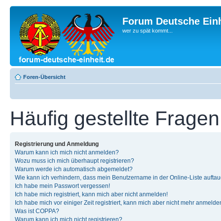
Forum Deutsche Einh
wer zu spät kommt...
Foren-Übersicht
Häufig gestellte Fragen
Registrierung und Anmeldung
Warum kann ich mich nicht anmelden?
Wozu muss ich mich überhaupt registrieren?
Warum werde ich automatisch abgemeldet?
Wie kann ich verhindern, dass mein Benutzername in der Online-Liste auftau
Ich habe mein Passwort vergessen!
Ich habe mich registriert, kann mich aber nicht anmelden!
Ich habe mich vor einiger Zeit registriert, kann mich aber nicht mehr anmelde
Was ist COPPA?
Warum kann ich mich nicht registrieren?