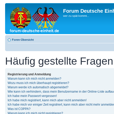
Forum Deutsche Einh
wer zu spät kommt...
Foren-Übersicht
Häufig gestellte Fragen
Registrierung und Anmeldung
Warum kann ich mich nicht anmelden?
Wozu muss ich mich überhaupt registrieren?
Warum werde ich automatisch abgemeldet?
Wie kann ich verhindern, dass mein Benutzername in der Online-Liste auftau
Ich habe mein Passwort vergessen!
Ich habe mich registriert, kann mich aber nicht anmelden!
Ich habe mich vor einiger Zeit registriert, kann mich aber nicht mehr anmelde
Was ist COPPA?
Warum kann ich mich nicht registrieren?