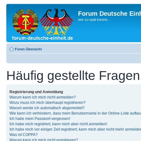
Forum Deutsche Einh
wer zu spät kommt...
Foren-Übersicht
Häufig gestellte Fragen
Registrierung und Anmeldung
Warum kann ich mich nicht anmelden?
Wozu muss ich mich überhaupt registrieren?
Warum werde ich automatisch abgemeldet?
Wie kann ich verhindern, dass mein Benutzername in der Online-Liste auftau
Ich habe mein Passwort vergessen!
Ich habe mich registriert, kann mich aber nicht anmelden!
Ich habe mich vor einiger Zeit registriert, kann mich aber nicht mehr anmelde
Was ist COPPA?
Warum kann ich mich nicht registrieren?