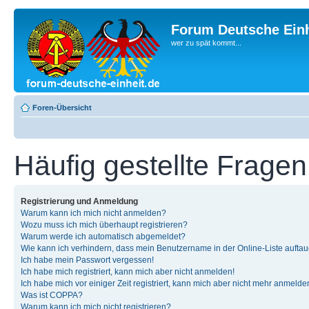
Forum Deutsche Einh
wer zu spät kommt...
Foren-Übersicht
Häufig gestellte Fragen
Registrierung und Anmeldung
Warum kann ich mich nicht anmelden?
Wozu muss ich mich überhaupt registrieren?
Warum werde ich automatisch abgemeldet?
Wie kann ich verhindern, dass mein Benutzername in der Online-Liste auftau
Ich habe mein Passwort vergessen!
Ich habe mich registriert, kann mich aber nicht anmelden!
Ich habe mich vor einiger Zeit registriert, kann mich aber nicht mehr anmelde
Was ist COPPA?
Warum kann ich mich nicht registrieren?