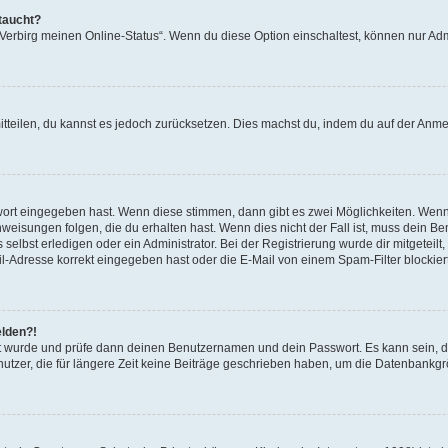
taucht?
 „Verbirg meinen Online-Status“. Wenn du diese Option einschaltest, können nur Ad
mitteilen, du kannst es jedoch zurücksetzen. Dies machst du, indem du auf der Anm
swort eingegeben hast. Wenn diese stimmen, dann gibt es zwei Möglichkeiten. Wen
eisungen folgen, die du erhalten hast. Wenn dies nicht der Fall ist, muss dein Ben
lbst erledigen oder ein Administrator. Bei der Registrierung wurde dir mitgeteilt, 
-Adresse korrekt eingegeben hast oder die E-Mail von einem Spam-Filter blockiert
elden?!
andt wurde und prüfe dann deinen Benutzernamen und dein Passwort. Es kann sein,
utzer, die für längere Zeit keine Beiträge geschrieben haben, um die Datenbankgrö