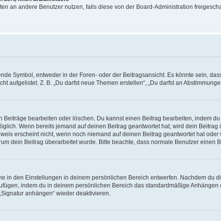
ichten an andere Benutzer nutzen, falls diese von der Board-Administration freige
e Symbol, entweder in der Foren- oder der Beitragsansicht. Es könnte sein, dass e
t aufgelistet. Z. B. „Du darfst neue Themen erstellen“, „Du darfst an Abstimmung
n Beiträge bearbeiten oder löschen. Du kannst einen Beitrag bearbeiten, indem du
möglich. Wenn bereits jemand auf deinen Beitrag geantwortet hat, wird dein Beitra
nweis erscheint nicht, wenn noch niemand auf deinen Beitrag geantwortet hat oder 
 warum dein Beitrag überarbeitet wurde. Bitte beachte, dass normale Benutzer einen
e in den Einstellungen in deinem persönlichen Bereich entwerfen. Nachdem du die 
zufügen, indem du in deinem persönlichen Bereich das standardmäßige Anhängen d
 „Signatur anhängen“ wieder deaktivieren.