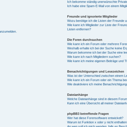
Ich bekomme ständig unerwünschte Private
Ich habe eine Spam-E-Mail von einem Mitgl
Freunde und ignorierte Mitglieder
Wozu benötige ich die Listen der Freunde un
Wie kann ich Mitglieder zur Liste der Freun
Listen entfernen?
 anzumelden.
Die Foren durchsuchen
Wie kann ich ein Forum oder mehrere For
Weshalb erhalte ich bei der Suche keine E
Warum bekomme ich bei der Suche eine lee
Wie kann ich nach Mitgliedern suchen?
Wie kann ich meine eigenen Beiträge und 
Benachrichtigungen und Lesezeichen
Was ist der Unterschied zwischen einem 
Wie kann ich ein Forum oder ein Thema b
Wie deaktiviere ich meine Benachrichtigun
Dateianhänge
Welche Dateianhänge sind in diesem Forum
Kann ich eine Übersicht all meiner Dateian
phpBB3 betreffende Fragen
Wer hat diese Forensoftware entwickelt?
Warum ist Funktion x oder y nicht enthalten
An wen soll ich mich wenden, falls es Besc