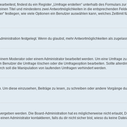
beitest, findest du ein Register „Umfrage erstellen“ unterhalb des Formulars zur 
t einen Titel und mindestens zwei Antwortmöglichkeiten in die entsprechenden Felde
r“ festlegen, wie viele Optionen ein Benutzer auswählen kann, welches Zeitlimit fü
ministration festgelegt. Wenn du glaubst, mehr Antwortmöglichkeiten als zugelasse
inem Moderator oder einem Administrator bearbeitet werden. Um eine Umfrage zu b
enutzer die Umfrage löschen oder die Umfrageoption bearbeiten. Sollte allerdi
ch soll die Manipulation von laufenden Umfragen verhindert werden.
 Um diese einzusehen, Beiträge zu lesen, zu schreiben oder andere Vorgänge du
vergeben werden. Die Board-Administration hat es möglicherweise nicht erlaubt, 
nen Administrator kontaktieren, falls du dir nicht sicher bist, wieso du keine Dat