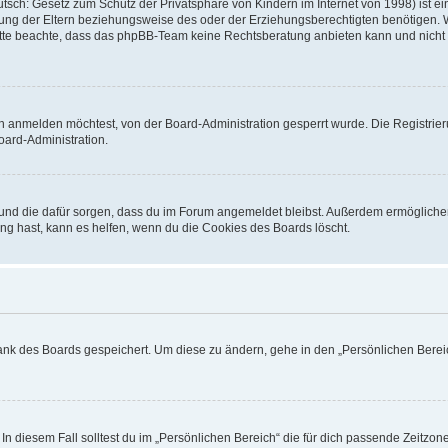
sch: Gesetz zum Schutz der Privatsphäre von Kindern im Internet von 1998) ist ei
ng der Eltern beziehungsweise des oder der Erziehungsberechtigten benötigen. Wenn
. Bitte beachte, dass das phpBB-Team keine Rechtsberatung anbieten kann und nicht d
h anmelden möchtest, von der Board-Administration gesperrt wurde. Die Registrie
ard-Administration.
t und die dafür sorgen, dass du im Forum angemeldet bleibst. Außerdem ermögliche
ng hast, kann es helfen, wenn du die Cookies des Boards löscht.
bank des Boards gespeichert. Um diese zu ändern, gehe in den „Persönlichen Bereic
In diesem Fall solltest du im „Persönlichen Bereich“ die für dich passende Zeitzone 