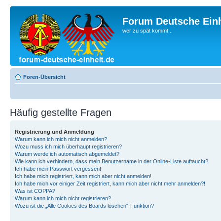
Forum Deutsche Einh
wer zu spät kommt...
Foren-Übersicht
Häufig gestellte Fragen
Registrierung und Anmeldung
Warum kann ich mich nicht anmelden?
Wozu muss ich mich überhaupt registrieren?
Warum werde ich automatisch abgemeldet?
Wie kann ich verhindern, dass mein Benutzername in der Online-Liste auftaucht?
Ich habe mein Passwort vergessen!
Ich habe mich registriert, kann mich aber nicht anmelden!
Ich habe mich vor einiger Zeit registriert, kann mich aber nicht mehr anmelden?!
Was ist COPPA?
Warum kann ich mich nicht registrieren?
Wozu ist die „Alle Cookies des Boards löschen“-Funktion?