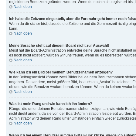
registrierten Benutzern geändert werden. Wenn du noch nicht registriert bist, is
Nach oben
Ich habe die Zeitzone eingestellt, aber die Forenuhr geht immer noch falsc
Wenn du dir sicher bist, dass du die Zeitzone und die Sommerzeit richtig eing
kann.
Nach oben
Meine Sprache steht auf diesem Board nicht zur Auswahl!
Meist hat die Board-Administration entweder deine Sprache nicht installiert o
es noch nicht existiert, würden wir uns freuen, wenn du es übersetzen würd
Nach oben
Wie kann ich ein Bild bei meinem Benutzernamen anzeigen?
In der Beitragsansicht können zwei Bilder bei deinem Benutzernamen stehen. 
angeben. Das andere, meist größere Bild, ist auch als „Avatar“ bezeichnet. E
ob und wie die Benutzer Avatare benutzen können. Wenn du keinen Avatar ben
Nach oben
Was ist mein Rang und wie kann ich ihn ändern?
Ränge, die unter deinem Benutzernamen stehen, zeigen an, wie viele Beiträg
nicht direkt ändern, da sie von der Board-Administration festgelegt wurden.
Administrator wird deinen Rang unter Umständen einfach wieder zurücksetz
Nach oben
Wenn ich bei einem Benutzer auf den E-Mail-Link klicke, werde ich aufgef