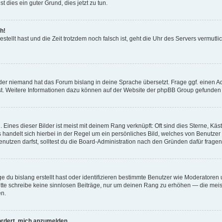
t dies ein guter Grund, dies jetzt zu tun.
h!
estellt hast und die Zeit trotzdem noch falsch ist, geht die Uhr des Servers vermutl
der niemand hat das Forum bislang in deine Sprache übersetzt. Frage ggf. einen Adm
est. Weitere Informationen dazu können auf der Website der phpBB Group gefunden
Eines dieser Bilder ist meist mit deinem Rang verknüpft: Oft sind dies Sterne, Kä
s handelt sich hierbei in der Regel um ein persönliches Bild, welches von Benutzer
utzen darfst, solltest du die Board-Administration nach den Gründen dafür fragen
e du bislang erstellt hast oder identifizieren bestimmte Benutzer wie Moderatore
 Bitte schreibe keine sinnlosen Beiträge, nur um deinen Rang zu erhöhen — die mei
en.
ordert, mich anzumelden.