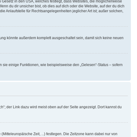
n Gesetz in den USA, welches festlegt, dass Websites, die möglicherweise
 du dir unsicher bist, ob dies auf dich oder die Website, auf der du dich
ie Anlaufstelle für Rechtsangelegenheiten jeglicher Art ist; außer solchen,
rung könnte außerdem komplett ausgeschaltet sein, damit sich keine neuen
n sie einige Funktionen, wie beispielsweise den „Gelesen“-Status – sofern
h“; der Link dazu wird meist oben auf der Seite angezeigt. Dort kannst du
(Mitteleuropäische Zeit, ...) festlegen. Die Zeitzone kann dabei nur von