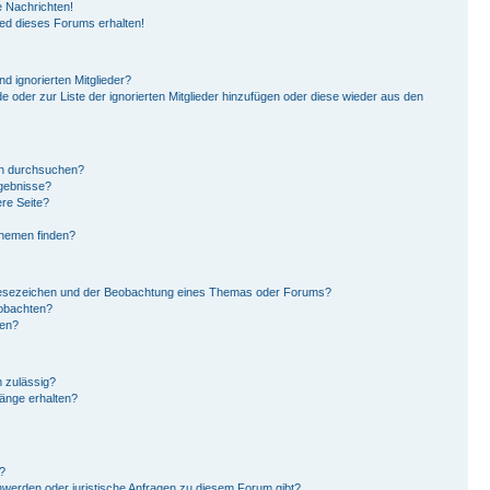
 Nachrichten!
ied dieses Forums erhalten!
d ignorierten Mitglieder?
de oder zur Liste der ignorierten Mitglieder hinzufügen oder diese wieder aus den
en durchsuchen?
rgebnisse?
re Seite?
Themen finden?
Lesezeichen und der Beobachtung eines Themas oder Forums?
eobachten?
gen?
 zulässig?
hänge erhalten?
?
hwerden oder juristische Anfragen zu diesem Forum gibt?