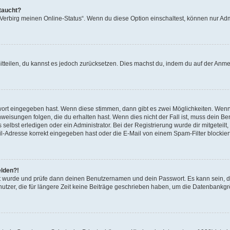
taucht?
 „Verbirg meinen Online-Status“. Wenn du diese Option einschaltest, können nur Ad
mitteilen, du kannst es jedoch zurücksetzen. Dies machst du, indem du auf der Anm
swort eingegeben hast. Wenn diese stimmen, dann gibt es zwei Möglichkeiten. Wen
eisungen folgen, die du erhalten hast. Wenn dies nicht der Fall ist, muss dein Ben
lbst erledigen oder ein Administrator. Bei der Registrierung wurde dir mitgeteilt, 
-Adresse korrekt eingegeben hast oder die E-Mail von einem Spam-Filter blockiert
elden?!
andt wurde und prüfe dann deinen Benutzernamen und dein Passwort. Es kann sein,
utzer, die für längere Zeit keine Beiträge geschrieben haben, um die Datenbankgrö