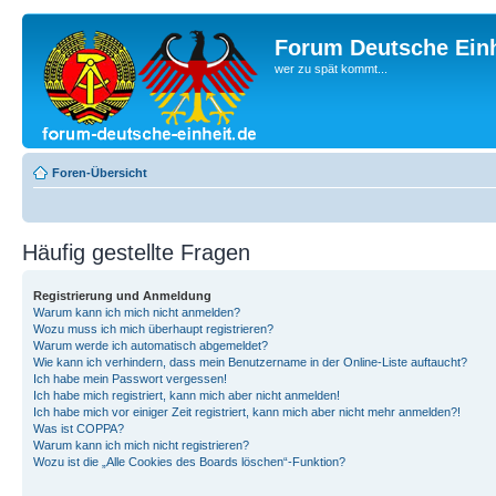
Forum Deutsche Einh
wer zu spät kommt...
Foren-Übersicht
Häufig gestellte Fragen
Registrierung und Anmeldung
Warum kann ich mich nicht anmelden?
Wozu muss ich mich überhaupt registrieren?
Warum werde ich automatisch abgemeldet?
Wie kann ich verhindern, dass mein Benutzername in der Online-Liste auftaucht?
Ich habe mein Passwort vergessen!
Ich habe mich registriert, kann mich aber nicht anmelden!
Ich habe mich vor einiger Zeit registriert, kann mich aber nicht mehr anmelden?!
Was ist COPPA?
Warum kann ich mich nicht registrieren?
Wozu ist die „Alle Cookies des Boards löschen“-Funktion?