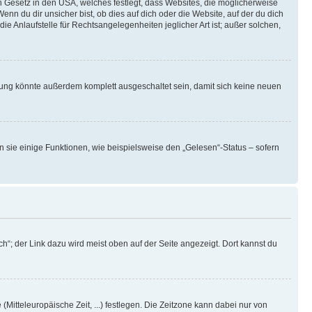
n Gesetz in den USA, welches festlegt, dass Websites, die möglicherweise
 du dir unsicher bist, ob dies auf dich oder die Website, auf der du dich
ie Anlaufstelle für Rechtsangelegenheiten jeglicher Art ist; außer solchen,
rung könnte außerdem komplett ausgeschaltet sein, damit sich keine neuen
n sie einige Funktionen, wie beispielsweise den „Gelesen“-Status – sofern
h“; der Link dazu wird meist oben auf der Seite angezeigt. Dort kannst du
(Mitteleuropäische Zeit, ...) festlegen. Die Zeitzone kann dabei nur von