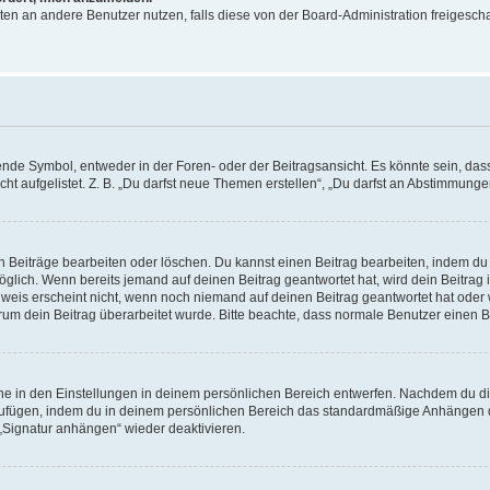
ichten an andere Benutzer nutzen, falls diese von der Board-Administration freige
e Symbol, entweder in der Foren- oder der Beitragsansicht. Es könnte sein, dass e
t aufgelistet. Z. B. „Du darfst neue Themen erstellen“, „Du darfst an Abstimmung
n Beiträge bearbeiten oder löschen. Du kannst einen Beitrag bearbeiten, indem du
möglich. Wenn bereits jemand auf deinen Beitrag geantwortet hat, wird dein Beitra
nweis erscheint nicht, wenn noch niemand auf deinen Beitrag geantwortet hat oder 
 warum dein Beitrag überarbeitet wurde. Bitte beachte, dass normale Benutzer einen
e in den Einstellungen in deinem persönlichen Bereich entwerfen. Nachdem du die 
zufügen, indem du in deinem persönlichen Bereich das standardmäßige Anhängen d
 „Signatur anhängen“ wieder deaktivieren.