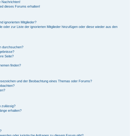
 Nachrichten!
ied dieses Forums erhalten!
d ignorierten Mitglieder?
de oder zur Liste der ignorierten Mitglieder hinzufügen oder diese wieder aus den
en durchsuchen?
rgebnisse?
re Seite?
Themen finden?
Lesezeichen und der Beobachtung eines Themas oder Forums?
eobachten?
gen?
 zulässig?
hänge erhalten?
?
hwerden oder juristische Anfragen zu diesem Forum gibt?