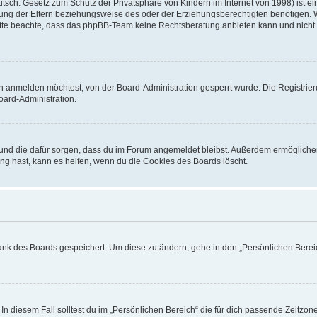
sch: Gesetz zum Schutz der Privatsphäre von Kindern im Internet von 1998) ist ei
ng der Eltern beziehungsweise des oder der Erziehungsberechtigten benötigen. Wenn
. Bitte beachte, dass das phpBB-Team keine Rechtsberatung anbieten kann und nicht d
h anmelden möchtest, von der Board-Administration gesperrt wurde. Die Registrie
ard-Administration.
t und die dafür sorgen, dass du im Forum angemeldet bleibst. Außerdem ermögliche
ng hast, kann es helfen, wenn du die Cookies des Boards löscht.
bank des Boards gespeichert. Um diese zu ändern, gehe in den „Persönlichen Bereic
In diesem Fall solltest du im „Persönlichen Bereich“ die für dich passende Zeitzone 