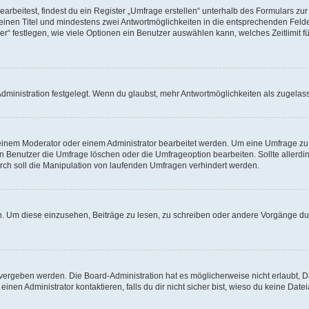
beitest, findest du ein Register „Umfrage erstellen“ unterhalb des Formulars zur 
t einen Titel und mindestens zwei Antwortmöglichkeiten in die entsprechenden Felde
r“ festlegen, wie viele Optionen ein Benutzer auswählen kann, welches Zeitlimit fü
ministration festgelegt. Wenn du glaubst, mehr Antwortmöglichkeiten als zugelasse
inem Moderator oder einem Administrator bearbeitet werden. Um eine Umfrage zu b
enutzer die Umfrage löschen oder die Umfrageoption bearbeiten. Sollte allerdi
ch soll die Manipulation von laufenden Umfragen verhindert werden.
 Um diese einzusehen, Beiträge zu lesen, zu schreiben oder andere Vorgänge du
vergeben werden. Die Board-Administration hat es möglicherweise nicht erlaubt, 
nen Administrator kontaktieren, falls du dir nicht sicher bist, wieso du keine Dat