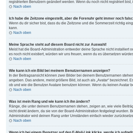
registrierten Benutzern geändert werden. Wenn du noch nicht registriert bist, is
Nach oben
Ich habe die Zeitzone eingestellt, aber die Forenuhr geht immer noch falsc
Wenn du dir sicher bist, dass du die Zeitzone und die Sommerzeit richtig eing
kann.
Nach oben
Meine Sprache steht auf diesem Board nicht zur Auswahl!
Meist hat die Board-Administration entweder deine Sprache nicht installiert o
es noch nicht existiert, würden wir uns freuen, wenn du es übersetzen würd
Nach oben
Wie kann ich ein Bild bei meinem Benutzernamen anzeigen?
In der Beitragsansicht können zwei Bilder bei deinem Benutzernamen stehen. 
angeben. Das andere, meist größere Bild, ist auch als „Avatar“ bezeichnet. E
ob und wie die Benutzer Avatare benutzen können. Wenn du keinen Avatar ben
Nach oben
Was ist mein Rang und wie kann ich ihn ändern?
Ränge, die unter deinem Benutzernamen stehen, zeigen an, wie viele Beiträg
nicht direkt ändern, da sie von der Board-Administration festgelegt wurden.
Administrator wird deinen Rang unter Umständen einfach wieder zurücksetz
Nach oben
Wenn ich bei einem Benutzer auf den E-Mail-Link klicke, werde ich aufgef