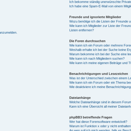
Ich bekomme ständig unerwünschte Private
Ich habe eine Spam-E-Mail von einem Mitgl
Freunde und ignorierte Mitglieder
Wozu benötige ich die Listen der Freunde un
Wie kann ich Mitglieder zur Liste der Freun
Listen entfernen?
 anzumelden.
Die Foren durchsuchen
Wie kann ich ein Forum oder mehrere For
Weshalb erhalte ich bei der Suche keine E
Warum bekomme ich bei der Suche eine lee
Wie kann ich nach Mitgliedern suchen?
Wie kann ich meine eigenen Beiträge und 
Benachrichtigungen und Lesezeichen
Was ist der Unterschied zwischen einem 
Wie kann ich ein Forum oder ein Thema b
Wie deaktiviere ich meine Benachrichtigun
Dateianhänge
Welche Dateianhänge sind in diesem Forum
Kann ich eine Übersicht all meiner Dateian
phpBB3 betreffende Fragen
Wer hat diese Forensoftware entwickelt?
Warum ist Funktion x oder y nicht enthalten
An wen soll ich mich wenden, falls es Besc