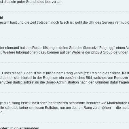
t dies ein guter Grund, dies jetzt zu tun.
h!
estellt hast und die Zeit trotzdem noch falsch ist, geht die Uhr des Servers vermutl
der niemand hat das Forum bislang in deine Sprache übersetzt. Frage ggf. einen Adm
est. Weitere Informationen dazu können auf der Website der phpBB Group gefunden
Eines dieser Bilder ist meist mit deinem Rang verknüpft: Oft sind dies Sterne, Kä
s handelt sich hierbei in der Regel um ein persönliches Bild, welches von Benutzer
utzen darfst, solltest du die Board-Administration nach den Gründen dafür fragen
e du bislang erstellt hast oder identifizieren bestimmte Benutzer wie Moderatore
 Bitte schreibe keine sinnlosen Beiträge, nur um deinen Rang zu erhöhen — die mei
en.
ordert, mich anzumelden.