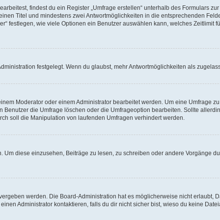
beitest, findest du ein Register „Umfrage erstellen“ unterhalb des Formulars zur 
t einen Titel und mindestens zwei Antwortmöglichkeiten in die entsprechenden Felde
r“ festlegen, wie viele Optionen ein Benutzer auswählen kann, welches Zeitlimit fü
ministration festgelegt. Wenn du glaubst, mehr Antwortmöglichkeiten als zugelasse
inem Moderator oder einem Administrator bearbeitet werden. Um eine Umfrage zu b
enutzer die Umfrage löschen oder die Umfrageoption bearbeiten. Sollte allerdi
ch soll die Manipulation von laufenden Umfragen verhindert werden.
 Um diese einzusehen, Beiträge zu lesen, zu schreiben oder andere Vorgänge du
vergeben werden. Die Board-Administration hat es möglicherweise nicht erlaubt, 
nen Administrator kontaktieren, falls du dir nicht sicher bist, wieso du keine Dat