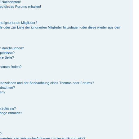
 Nachrichten!
ied dieses Forums erhalten!
d ignorierten Mitglieder?
de oder zur Liste der ignorierten Mitglieder hinzufügen oder diese wieder aus den
en durchsuchen?
rgebnisse?
re Seite?
Themen finden?
Lesezeichen und der Beobachtung eines Themas oder Forums?
eobachten?
gen?
 zulässig?
hänge erhalten?
?
hwerden oder juristische Anfragen zu diesem Forum gibt?