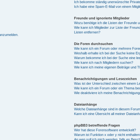
Ich bekomme ständig unerwünschte Private
Ich habe eine Spam-E-Mail von einem Mitgl
Freunde und ignorierte Mitglieder
Wozu benötige ich die Listen der Freunde un
Wie kann ich Mitglieder zur Liste der Freun
Listen entfernen?
 anzumelden.
Die Foren durchsuchen
Wie kann ich ein Forum oder mehrere For
Weshalb erhalte ich bei der Suche keine E
Warum bekomme ich bei der Suche eine lee
Wie kann ich nach Mitgliedern suchen?
Wie kann ich meine eigenen Beiträge und 
Benachrichtigungen und Lesezeichen
Was ist der Unterschied zwischen einem 
Wie kann ich ein Forum oder ein Thema b
Wie deaktiviere ich meine Benachrichtigun
Dateianhänge
Welche Dateianhänge sind in diesem Forum
Kann ich eine Übersicht all meiner Dateian
phpBB3 betreffende Fragen
Wer hat diese Forensoftware entwickelt?
Warum ist Funktion x oder y nicht enthalten
An wen soll ich mich wenden, falls es Besc