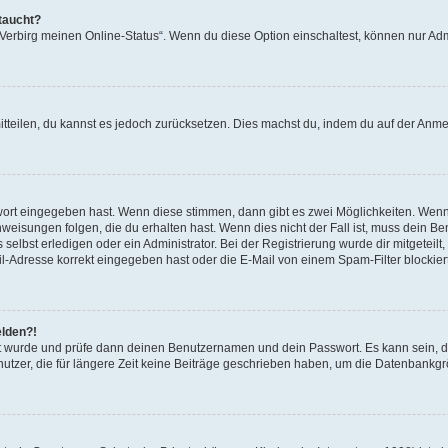
taucht?
 „Verbirg meinen Online-Status“. Wenn du diese Option einschaltest, können nur Ad
mitteilen, du kannst es jedoch zurücksetzen. Dies machst du, indem du auf der Anm
swort eingegeben hast. Wenn diese stimmen, dann gibt es zwei Möglichkeiten. Wen
eisungen folgen, die du erhalten hast. Wenn dies nicht der Fall ist, muss dein Ben
lbst erledigen oder ein Administrator. Bei der Registrierung wurde dir mitgeteilt, 
-Adresse korrekt eingegeben hast oder die E-Mail von einem Spam-Filter blockiert
elden?!
andt wurde und prüfe dann deinen Benutzernamen und dein Passwort. Es kann sein,
utzer, die für längere Zeit keine Beiträge geschrieben haben, um die Datenbankgrö