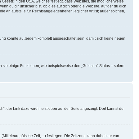
n Gesetz in den USA, welches festlegt, dass Websites, die möglicherweise
 du dir unsicher bist, ob dies auf dich oder die Website, auf der du dich
ie Anlaufstelle für Rechtsangelegenheiten jeglicher Art ist; außer solchen,
rung könnte außerdem komplett ausgeschaltet sein, damit sich keine neuen
n sie einige Funktionen, wie beispielsweise den „Gelesen“-Status – sofern
h“; der Link dazu wird meist oben auf der Seite angezeigt. Dort kannst du
(Mitteleuropäische Zeit, ...) festlegen. Die Zeitzone kann dabei nur von