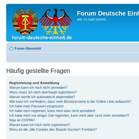
Forum Deutsche Einh
wer zu spät kommt...
Foren-Übersicht
Häufig gestellte Fragen
Registrierung und Anmeldung
Warum kann ich mich nicht anmelden?
Wozu muss ich mich überhaupt registrieren?
Warum werde ich automatisch abgemeldet?
Wie kann ich verhindern, dass mein Benutzername in der Online-Liste auftaucht?
Ich habe mein Passwort vergessen!
Ich habe mich registriert, kann mich aber nicht anmelden!
Ich habe mich vor einiger Zeit registriert, kann mich aber nicht mehr anmelden?!
Was ist COPPA?
Warum kann ich mich nicht registrieren?
Wozu ist die „Alle Cookies des Boards löschen“-Funktion?