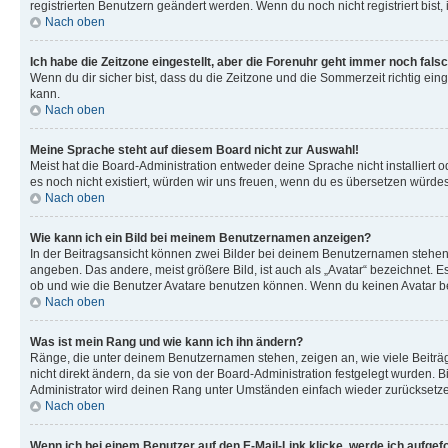
registrierten Benutzern geändert werden. Wenn du noch nicht registriert bist, is
Nach oben
Ich habe die Zeitzone eingestellt, aber die Forenuhr geht immer noch falsc
Wenn du dir sicher bist, dass du die Zeitzone und die Sommerzeit richtig eing
kann.
Nach oben
Meine Sprache steht auf diesem Board nicht zur Auswahl!
Meist hat die Board-Administration entweder deine Sprache nicht installiert o
es noch nicht existiert, würden wir uns freuen, wenn du es übersetzen würd
Nach oben
Wie kann ich ein Bild bei meinem Benutzernamen anzeigen?
In der Beitragsansicht können zwei Bilder bei deinem Benutzernamen stehen. 
angeben. Das andere, meist größere Bild, ist auch als „Avatar“ bezeichnet. E
ob und wie die Benutzer Avatare benutzen können. Wenn du keinen Avatar ben
Nach oben
Was ist mein Rang und wie kann ich ihn ändern?
Ränge, die unter deinem Benutzernamen stehen, zeigen an, wie viele Beiträg
nicht direkt ändern, da sie von der Board-Administration festgelegt wurden.
Administrator wird deinen Rang unter Umständen einfach wieder zurücksetz
Nach oben
Wenn ich bei einem Benutzer auf den E-Mail-Link klicke, werde ich aufgef