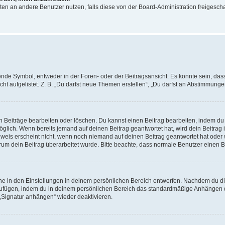
ichten an andere Benutzer nutzen, falls diese von der Board-Administration freige
e Symbol, entweder in der Foren- oder der Beitragsansicht. Es könnte sein, dass e
t aufgelistet. Z. B. „Du darfst neue Themen erstellen“, „Du darfst an Abstimmung
n Beiträge bearbeiten oder löschen. Du kannst einen Beitrag bearbeiten, indem du
möglich. Wenn bereits jemand auf deinen Beitrag geantwortet hat, wird dein Beitra
nweis erscheint nicht, wenn noch niemand auf deinen Beitrag geantwortet hat oder 
 warum dein Beitrag überarbeitet wurde. Bitte beachte, dass normale Benutzer einen
e in den Einstellungen in deinem persönlichen Bereich entwerfen. Nachdem du die 
zufügen, indem du in deinem persönlichen Bereich das standardmäßige Anhängen d
 „Signatur anhängen“ wieder deaktivieren.