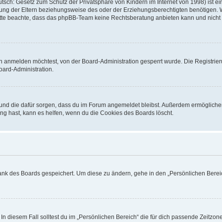
sch: Gesetz zum Schutz der Privatsphäre von Kindern im Internet von 1998) ist ei
ng der Eltern beziehungsweise des oder der Erziehungsberechtigten benötigen. Wenn
. Bitte beachte, dass das phpBB-Team keine Rechtsberatung anbieten kann und nicht d
h anmelden möchtest, von der Board-Administration gesperrt wurde. Die Registrie
ard-Administration.
t und die dafür sorgen, dass du im Forum angemeldet bleibst. Außerdem ermögliche
ng hast, kann es helfen, wenn du die Cookies des Boards löscht.
bank des Boards gespeichert. Um diese zu ändern, gehe in den „Persönlichen Bereic
In diesem Fall solltest du im „Persönlichen Bereich“ die für dich passende Zeitzone 