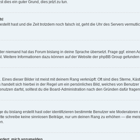
t dies ein guter Grund, dies jetzt zu tun.
h!
estellt hast und die Zeit trotzdem noch falsch ist, geht die Uhr des Servers vermutl
der niemand hat das Forum bislang in deine Sprache übersetzt. Frage ggf. einen Adm
est. Weitere Informationen dazu können auf der Website der phpBB Group gefunden
Eines dieser Bilder ist meist mit deinem Rang verknüpft: Oft sind dies Sterne, Kä
s handelt sich hierbei in der Regel um ein persönliches Bild, welches von Benutzer
utzen darfst, solltest du die Board-Administration nach den Gründen dafür fragen
e du bislang erstellt hast oder identifizieren bestimmte Benutzer wie Moderatore
 Bitte schreibe keine sinnlosen Beiträge, nur um deinen Rang zu erhöhen — die mei
en.
ordert, mich anzumelden.