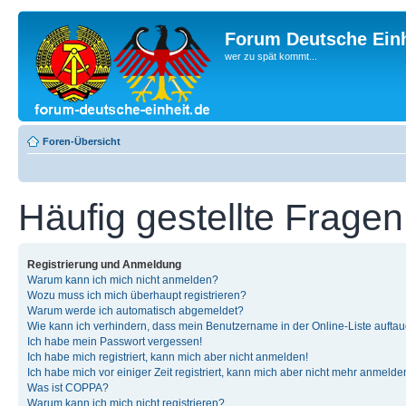
Forum Deutsche Einh
wer zu spät kommt...
Foren-Übersicht
Häufig gestellte Fragen
Registrierung und Anmeldung
Warum kann ich mich nicht anmelden?
Wozu muss ich mich überhaupt registrieren?
Warum werde ich automatisch abgemeldet?
Wie kann ich verhindern, dass mein Benutzername in der Online-Liste auftau
Ich habe mein Passwort vergessen!
Ich habe mich registriert, kann mich aber nicht anmelden!
Ich habe mich vor einiger Zeit registriert, kann mich aber nicht mehr anmelde
Was ist COPPA?
Warum kann ich mich nicht registrieren?