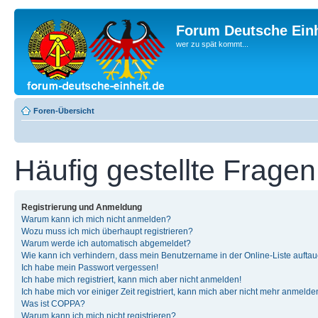
Forum Deutsche Einh
wer zu spät kommt...
Foren-Übersicht
Häufig gestellte Fragen
Registrierung und Anmeldung
Warum kann ich mich nicht anmelden?
Wozu muss ich mich überhaupt registrieren?
Warum werde ich automatisch abgemeldet?
Wie kann ich verhindern, dass mein Benutzername in der Online-Liste auftau
Ich habe mein Passwort vergessen!
Ich habe mich registriert, kann mich aber nicht anmelden!
Ich habe mich vor einiger Zeit registriert, kann mich aber nicht mehr anmelde
Was ist COPPA?
Warum kann ich mich nicht registrieren?