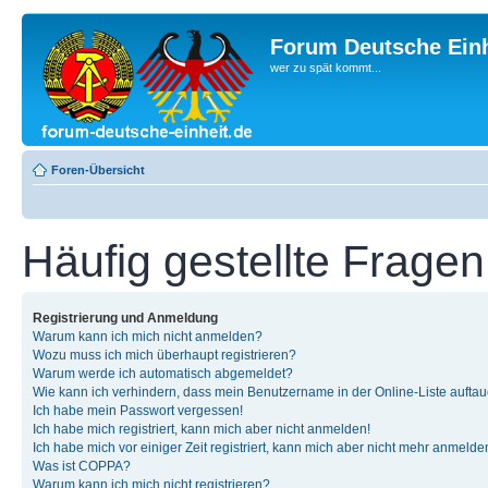
Forum Deutsche Einh
wer zu spät kommt...
Foren-Übersicht
Häufig gestellte Fragen
Registrierung und Anmeldung
Warum kann ich mich nicht anmelden?
Wozu muss ich mich überhaupt registrieren?
Warum werde ich automatisch abgemeldet?
Wie kann ich verhindern, dass mein Benutzername in der Online-Liste auftau
Ich habe mein Passwort vergessen!
Ich habe mich registriert, kann mich aber nicht anmelden!
Ich habe mich vor einiger Zeit registriert, kann mich aber nicht mehr anmelde
Was ist COPPA?
Warum kann ich mich nicht registrieren?