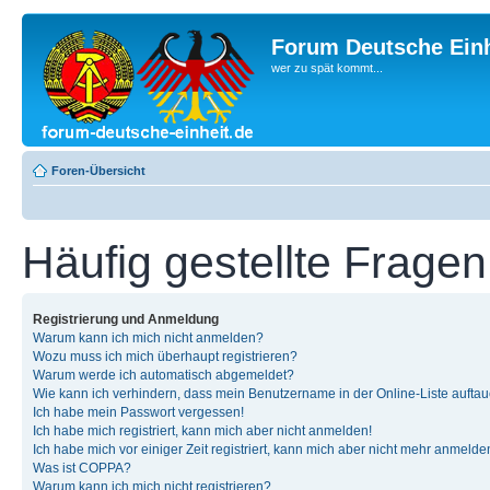
Forum Deutsche Einh
wer zu spät kommt...
Foren-Übersicht
Häufig gestellte Fragen
Registrierung und Anmeldung
Warum kann ich mich nicht anmelden?
Wozu muss ich mich überhaupt registrieren?
Warum werde ich automatisch abgemeldet?
Wie kann ich verhindern, dass mein Benutzername in der Online-Liste auftau
Ich habe mein Passwort vergessen!
Ich habe mich registriert, kann mich aber nicht anmelden!
Ich habe mich vor einiger Zeit registriert, kann mich aber nicht mehr anmelde
Was ist COPPA?
Warum kann ich mich nicht registrieren?