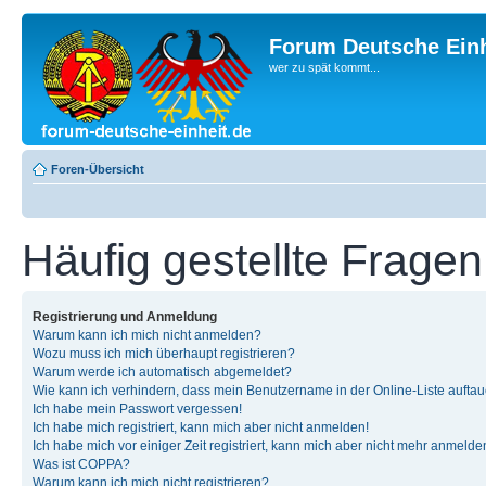
Forum Deutsche Einh
wer zu spät kommt...
Foren-Übersicht
Häufig gestellte Fragen
Registrierung und Anmeldung
Warum kann ich mich nicht anmelden?
Wozu muss ich mich überhaupt registrieren?
Warum werde ich automatisch abgemeldet?
Wie kann ich verhindern, dass mein Benutzername in der Online-Liste auftau
Ich habe mein Passwort vergessen!
Ich habe mich registriert, kann mich aber nicht anmelden!
Ich habe mich vor einiger Zeit registriert, kann mich aber nicht mehr anmelde
Was ist COPPA?
Warum kann ich mich nicht registrieren?