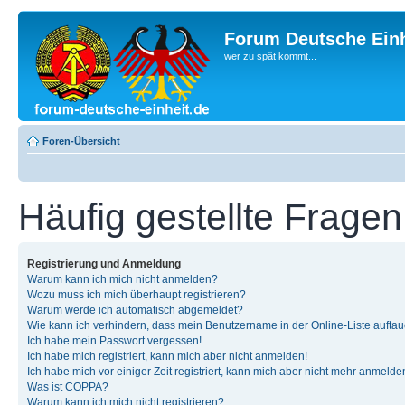
Forum Deutsche Einh
wer zu spät kommt...
Foren-Übersicht
Häufig gestellte Fragen
Registrierung und Anmeldung
Warum kann ich mich nicht anmelden?
Wozu muss ich mich überhaupt registrieren?
Warum werde ich automatisch abgemeldet?
Wie kann ich verhindern, dass mein Benutzername in der Online-Liste auftau
Ich habe mein Passwort vergessen!
Ich habe mich registriert, kann mich aber nicht anmelden!
Ich habe mich vor einiger Zeit registriert, kann mich aber nicht mehr anmelde
Was ist COPPA?
Warum kann ich mich nicht registrieren?