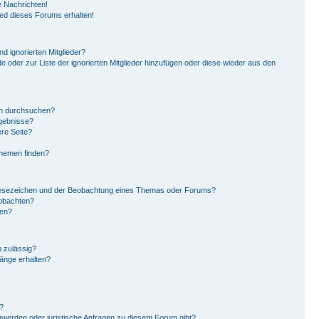
 Nachrichten!
ied dieses Forums erhalten!
d ignorierten Mitglieder?
de oder zur Liste der ignorierten Mitglieder hinzufügen oder diese wieder aus den
en durchsuchen?
rgebnisse?
re Seite?
Themen finden?
Lesezeichen und der Beobachtung eines Themas oder Forums?
eobachten?
gen?
 zulässig?
hänge erhalten?
?
hwerden oder juristische Anfragen zu diesem Forum gibt?