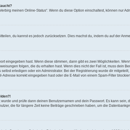
taucht?
 „Verbirg meinen Online-Status“. Wenn du diese Option einschaltest, können nur Ad
mitteilen, du kannst es jedoch zurücksetzen. Dies machst du, indem du auf der Anm
swort eingegeben hast. Wenn diese stimmen, dann gibt es zwei Möglichkeiten. Wen
eisungen folgen, die du erhalten hast. Wenn dies nicht der Fall ist, muss dein Ben
lbst erledigen oder ein Administrator. Bei der Registrierung wurde dir mitgeteilt, 
-Adresse korrekt eingegeben hast oder die E-Mail von einem Spam-Filter blockiert
elden?!
andt wurde und prüfe dann deinen Benutzernamen und dein Passwort. Es kann sein,
utzer, die für längere Zeit keine Beiträge geschrieben haben, um die Datenbankgrö