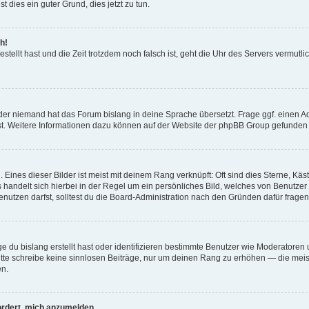
t dies ein guter Grund, dies jetzt zu tun.
h!
estellt hast und die Zeit trotzdem noch falsch ist, geht die Uhr des Servers vermutl
der niemand hat das Forum bislang in deine Sprache übersetzt. Frage ggf. einen Adm
est. Weitere Informationen dazu können auf der Website der phpBB Group gefunden
Eines dieser Bilder ist meist mit deinem Rang verknüpft: Oft sind dies Sterne, Kä
s handelt sich hierbei in der Regel um ein persönliches Bild, welches von Benutzer
utzen darfst, solltest du die Board-Administration nach den Gründen dafür fragen
e du bislang erstellt hast oder identifizieren bestimmte Benutzer wie Moderatore
 Bitte schreibe keine sinnlosen Beiträge, nur um deinen Rang zu erhöhen — die mei
en.
ordert, mich anzumelden.