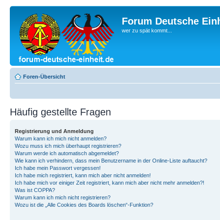
Forum Deutsche Einh
wer zu spät kommt...
Foren-Übersicht
Häufig gestellte Fragen
Registrierung und Anmeldung
Warum kann ich mich nicht anmelden?
Wozu muss ich mich überhaupt registrieren?
Warum werde ich automatisch abgemeldet?
Wie kann ich verhindern, dass mein Benutzername in der Online-Liste auftaucht?
Ich habe mein Passwort vergessen!
Ich habe mich registriert, kann mich aber nicht anmelden!
Ich habe mich vor einiger Zeit registriert, kann mich aber nicht mehr anmelden?!
Was ist COPPA?
Warum kann ich mich nicht registrieren?
Wozu ist die „Alle Cookies des Boards löschen“-Funktion?