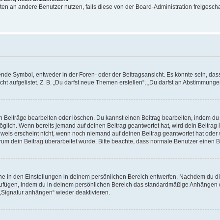
ichten an andere Benutzer nutzen, falls diese von der Board-Administration freige
e Symbol, entweder in der Foren- oder der Beitragsansicht. Es könnte sein, dass e
t aufgelistet. Z. B. „Du darfst neue Themen erstellen“, „Du darfst an Abstimmung
n Beiträge bearbeiten oder löschen. Du kannst einen Beitrag bearbeiten, indem du
möglich. Wenn bereits jemand auf deinen Beitrag geantwortet hat, wird dein Beitra
nweis erscheint nicht, wenn noch niemand auf deinen Beitrag geantwortet hat oder 
 warum dein Beitrag überarbeitet wurde. Bitte beachte, dass normale Benutzer einen
e in den Einstellungen in deinem persönlichen Bereich entwerfen. Nachdem du die 
zufügen, indem du in deinem persönlichen Bereich das standardmäßige Anhängen d
 „Signatur anhängen“ wieder deaktivieren.