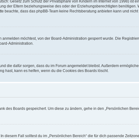
sch: Gesetz zum Schutz der Privatsphäre von Kindern im Internet von 1998) ist ei
ng der Eltern beziehungsweise des oder der Erziehungsberechtigten benötigen. Wenn
. Bitte beachte, dass das phpBB-Team keine Rechtsberatung anbieten kann und nicht d
h anmelden möchtest, von der Board-Administration gesperrt wurde. Die Registrie
ard-Administration.
t und die dafür sorgen, dass du im Forum angemeldet bleibst. Außerdem ermögliche
ng hast, kann es helfen, wenn du die Cookies des Boards löscht.
bank des Boards gespeichert. Um diese zu ändern, gehe in den „Persönlichen Bereic
In diesem Fall solltest du im „Persönlichen Bereich“ die für dich passende Zeitzone 