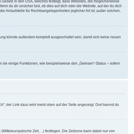
n Gesetz in den USA, welches festlegt, dass Websites, die möglicherweise
 du dir unsicher bist, ob dies auf dich oder die Website, auf der du dich
ie Anlaufstelle für Rechtsangelegenheiten jeglicher Art ist; außer solchen,
rung könnte außerdem komplett ausgeschaltet sein, damit sich keine neuen
n sie einige Funktionen, wie beispielsweise den „Gelesen“-Status – sofern
h“; der Link dazu wird meist oben auf der Seite angezeigt. Dort kannst du
(Mitteleuropäische Zeit, ...) festlegen. Die Zeitzone kann dabei nur von