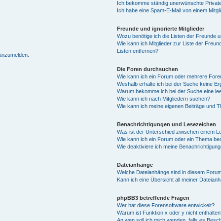
Ich bekomme ständig unerwünschte Private
Ich habe eine Spam-E-Mail von einem Mitgl
Freunde und ignorierte Mitglieder
Wozu benötige ich die Listen der Freunde un
Wie kann ich Mitglieder zur Liste der Freun
Listen entfernen?
 anzumelden.
Die Foren durchsuchen
Wie kann ich ein Forum oder mehrere For
Weshalb erhalte ich bei der Suche keine E
Warum bekomme ich bei der Suche eine lee
Wie kann ich nach Mitgliedern suchen?
Wie kann ich meine eigenen Beiträge und 
Benachrichtigungen und Lesezeichen
Was ist der Unterschied zwischen einem 
Wie kann ich ein Forum oder ein Thema b
Wie deaktiviere ich meine Benachrichtigun
Dateianhänge
Welche Dateianhänge sind in diesem Forum
Kann ich eine Übersicht all meiner Dateian
phpBB3 betreffende Fragen
Wer hat diese Forensoftware entwickelt?
Warum ist Funktion x oder y nicht enthalten
An wen soll ich mich wenden, falls es Besc