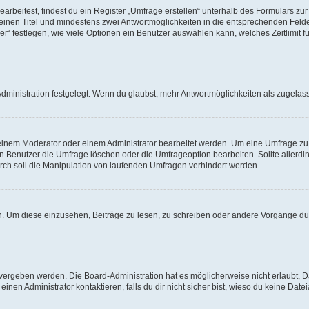
beitest, findest du ein Register „Umfrage erstellen“ unterhalb des Formulars zur 
t einen Titel und mindestens zwei Antwortmöglichkeiten in die entsprechenden Felde
r“ festlegen, wie viele Optionen ein Benutzer auswählen kann, welches Zeitlimit fü
ministration festgelegt. Wenn du glaubst, mehr Antwortmöglichkeiten als zugelasse
inem Moderator oder einem Administrator bearbeitet werden. Um eine Umfrage zu b
enutzer die Umfrage löschen oder die Umfrageoption bearbeiten. Sollte allerdi
ch soll die Manipulation von laufenden Umfragen verhindert werden.
 Um diese einzusehen, Beiträge zu lesen, zu schreiben oder andere Vorgänge du
vergeben werden. Die Board-Administration hat es möglicherweise nicht erlaubt, 
nen Administrator kontaktieren, falls du dir nicht sicher bist, wieso du keine Dat