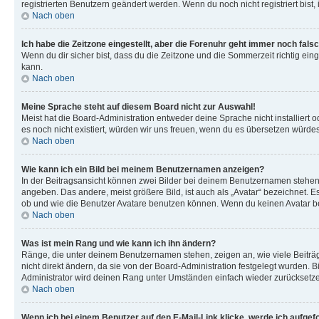
registrierten Benutzern geändert werden. Wenn du noch nicht registriert bist, is
Nach oben
Ich habe die Zeitzone eingestellt, aber die Forenuhr geht immer noch falsc
Wenn du dir sicher bist, dass du die Zeitzone und die Sommerzeit richtig eing
kann.
Nach oben
Meine Sprache steht auf diesem Board nicht zur Auswahl!
Meist hat die Board-Administration entweder deine Sprache nicht installiert o
es noch nicht existiert, würden wir uns freuen, wenn du es übersetzen würd
Nach oben
Wie kann ich ein Bild bei meinem Benutzernamen anzeigen?
In der Beitragsansicht können zwei Bilder bei deinem Benutzernamen stehen. 
angeben. Das andere, meist größere Bild, ist auch als „Avatar“ bezeichnet. E
ob und wie die Benutzer Avatare benutzen können. Wenn du keinen Avatar ben
Nach oben
Was ist mein Rang und wie kann ich ihn ändern?
Ränge, die unter deinem Benutzernamen stehen, zeigen an, wie viele Beiträg
nicht direkt ändern, da sie von der Board-Administration festgelegt wurden.
Administrator wird deinen Rang unter Umständen einfach wieder zurücksetz
Nach oben
Wenn ich bei einem Benutzer auf den E-Mail-Link klicke, werde ich aufgef