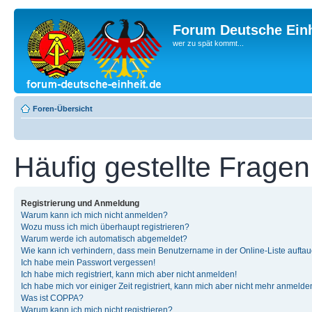
Forum Deutsche Einh
wer zu spät kommt...
Foren-Übersicht
Häufig gestellte Fragen
Registrierung und Anmeldung
Warum kann ich mich nicht anmelden?
Wozu muss ich mich überhaupt registrieren?
Warum werde ich automatisch abgemeldet?
Wie kann ich verhindern, dass mein Benutzername in der Online-Liste auftau
Ich habe mein Passwort vergessen!
Ich habe mich registriert, kann mich aber nicht anmelden!
Ich habe mich vor einiger Zeit registriert, kann mich aber nicht mehr anmelde
Was ist COPPA?
Warum kann ich mich nicht registrieren?