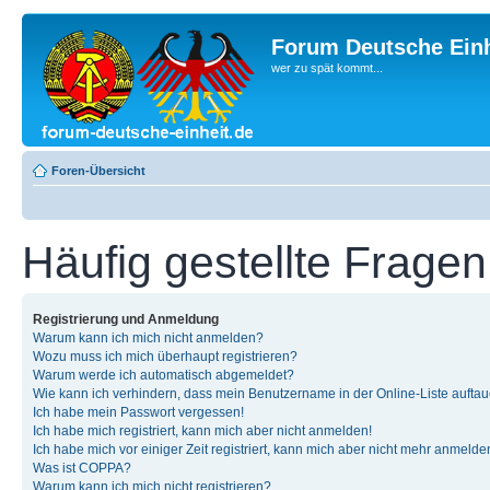
Forum Deutsche Einh
wer zu spät kommt...
Foren-Übersicht
Häufig gestellte Fragen
Registrierung und Anmeldung
Warum kann ich mich nicht anmelden?
Wozu muss ich mich überhaupt registrieren?
Warum werde ich automatisch abgemeldet?
Wie kann ich verhindern, dass mein Benutzername in der Online-Liste auftau
Ich habe mein Passwort vergessen!
Ich habe mich registriert, kann mich aber nicht anmelden!
Ich habe mich vor einiger Zeit registriert, kann mich aber nicht mehr anmelde
Was ist COPPA?
Warum kann ich mich nicht registrieren?