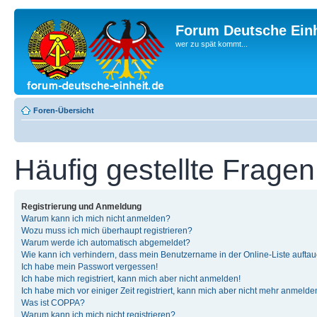
Forum Deutsche Einh
wer zu spät kommt...
Foren-Übersicht
Häufig gestellte Fragen
Registrierung und Anmeldung
Warum kann ich mich nicht anmelden?
Wozu muss ich mich überhaupt registrieren?
Warum werde ich automatisch abgemeldet?
Wie kann ich verhindern, dass mein Benutzername in der Online-Liste auftau
Ich habe mein Passwort vergessen!
Ich habe mich registriert, kann mich aber nicht anmelden!
Ich habe mich vor einiger Zeit registriert, kann mich aber nicht mehr anmelde
Was ist COPPA?
Warum kann ich mich nicht registrieren?