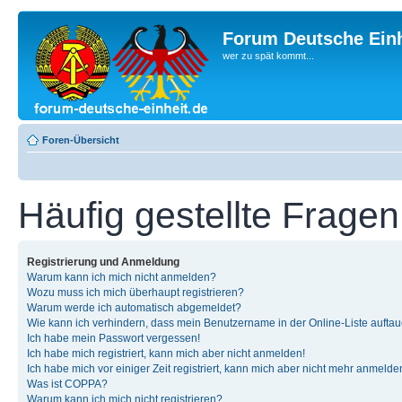
Forum Deutsche Einh
wer zu spät kommt...
Foren-Übersicht
Häufig gestellte Fragen
Registrierung und Anmeldung
Warum kann ich mich nicht anmelden?
Wozu muss ich mich überhaupt registrieren?
Warum werde ich automatisch abgemeldet?
Wie kann ich verhindern, dass mein Benutzername in der Online-Liste auftau
Ich habe mein Passwort vergessen!
Ich habe mich registriert, kann mich aber nicht anmelden!
Ich habe mich vor einiger Zeit registriert, kann mich aber nicht mehr anmelde
Was ist COPPA?
Warum kann ich mich nicht registrieren?