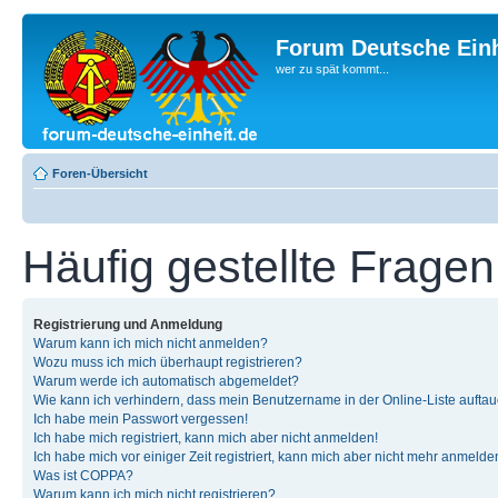
Forum Deutsche Einh
wer zu spät kommt...
Foren-Übersicht
Häufig gestellte Fragen
Registrierung und Anmeldung
Warum kann ich mich nicht anmelden?
Wozu muss ich mich überhaupt registrieren?
Warum werde ich automatisch abgemeldet?
Wie kann ich verhindern, dass mein Benutzername in der Online-Liste auftau
Ich habe mein Passwort vergessen!
Ich habe mich registriert, kann mich aber nicht anmelden!
Ich habe mich vor einiger Zeit registriert, kann mich aber nicht mehr anmelde
Was ist COPPA?
Warum kann ich mich nicht registrieren?